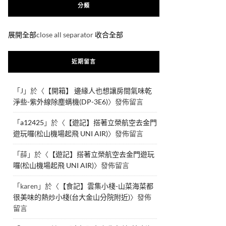
分類
展開全部
close all separator
收合全部
近期留言
「
J
」於〈
【開箱】 邊緣人也想讓房間氣味乾
淨些-紫外線除塵螨機(DP-3E6)
〉發佈留言
「
a12425
」於〈
【遊記】搭著立榮航空去金門
遊玩囉(松山機場起飛 UNI AIR)
〉發佈留言
「
薛
」於〈
【遊記】搭著立榮航空去金門遊玩
囉(松山機場起飛 UNI AIR)
〉發佈留言
「
karen
」於〈
【食記】雲集小棧-山菜海菜都
很美味的熱炒小棧(台大金山分院附近)
〉發佈
留言