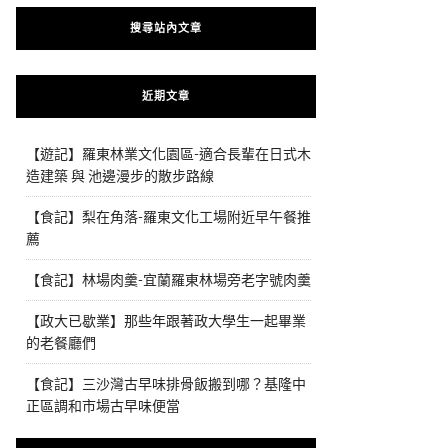
搜尋站內文章
近期文章
【遊記】羅東林業文化園區-適合長輩在日式木
造建築 與 池邊漫步的散步路線
【食記】梨在角落-羅東文化工場附近早午餐推
薦
【食記】林場肉羹-宜蘭羅東林場旁老字號肉羹
【政大已歇業】那些年跟著政大學生一起畢業
的老餐廳們
【食記】三沙灣古早味排骨飯搬到哪？基隆中
正區調和市場古早味便當