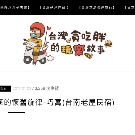
【基隆八斗子美食】
【台灣乾淨住宿 】
【台灣本島長途旅行】
【日本
/
3,558
次瀏覽
2017-01-03
看看
的懷舊旋律-巧寓(台南老屋民宿)