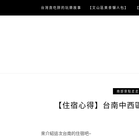
Skip
台灣貪吃胖的玩樂故事
【文山區美食懶人包】
to
content
南部景點走走
【住宿心得】台南中西區
來介紹這次台南的住宿吧~