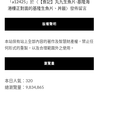
「
a12425
」於〈
【食記】丸九生魚片-基隆海
港樓正對面的基隆生魚片、丼飯
〉發佈留言
版權聲明
本站保有站上全部內容的著作及智慧財產權，禁止任
何形式的重製，以及合理範圍外之使用。
瀏覽量
本日人氣：320
總瀏覽量：9,834,865