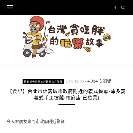
Skip
to
content
/
4,314
次瀏覽
2016-12-03
已歇業但帶給本胖歡樂的好餐廳
【食記】台北市信義區市政府附近的義式餐廳-薄多義
義式手工披薩(市府店 已歇業)
今天跟朋友來到市政府附近聚餐