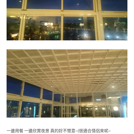
一邊用餐 一邊欣賞夜景 真的好不愜意~(很適合情侶來呢~