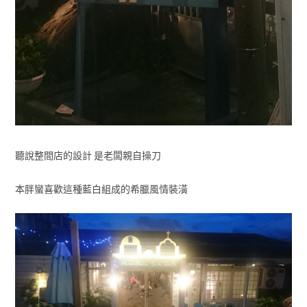
聽說整間店的設計 是老闆親自操刀
本胖蠻喜歡這種藍白組成的希臘風情裝潢