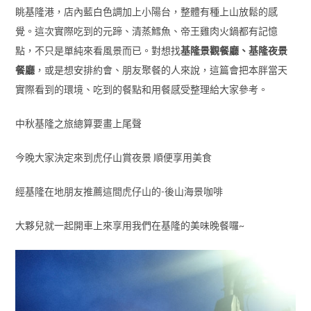
眺基隆港，店內藍白色調加上小陽台，整體有種上山放鬆的感
覺。這次實際吃到的元蹄、清蒸鱈魚、帝王雞肉火鍋都有記憶
點，不只是單純來看風景而已。對想找
基隆景觀餐廳、基隆夜景
餐廳
，或是想安排約會、朋友聚餐的人來說，這篇會把本胖當天
實際看到的環境、吃到的餐點和用餐感受整理給大家參考。
中秋基隆之旅總算要畫上尾聲
今晚大家決定來到虎仔山賞夜景 順便享用美食
經基隆在地朋友推薦這間虎仔山的-後山海景咖啡
大夥兒就一起開車上來享用我們在基隆的美味晚餐囉~