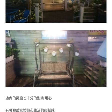
店內的擺設也十分的別緻 用心
有種脫離繁忙都市生活的輕鬆感