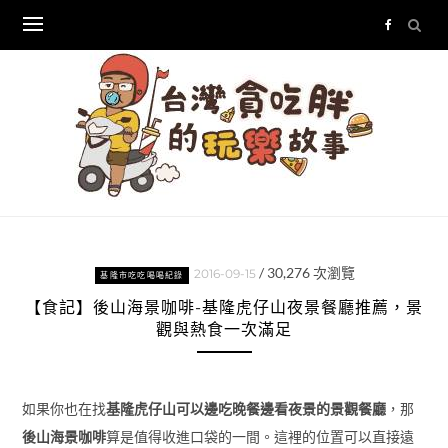
Skip
to
content
/
30,276
次瀏覽
2016-09-15
基隆市吃吃喝喝紀錄
【食記】後山海景咖啡-基隆虎仔山夜景餐廳推薦，景
觀與熱食一次滿足
如果你也在找
基隆虎仔山可以邊吃晚餐邊看夜景的景觀餐廳
，那
後山海景咖啡
算是值得收進口袋的一間。這裡的位置可以直接遠