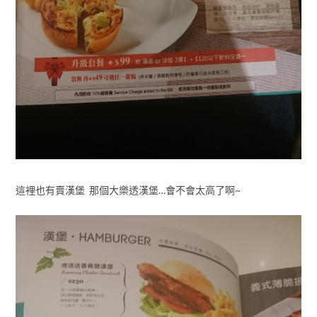
這裡也有賣漢堡 那個大樂透漢堡…會不會太高了啊~