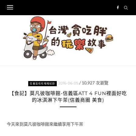
Skip
to
content
/
10,927
次瀏覽
2016-06-05
信義區吃吃喝喝紀錄
【食記】莫凡彼咖啡館-信義區ATT 4 FUN裡面好吃
的冰淇淋下午茶(信義商圈 美食)
今天來到莫凡彼咖啡館來繼續享用下午茶