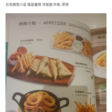
也有開胃小菜 像是薯條 洋蔥圈 炸魚..等等