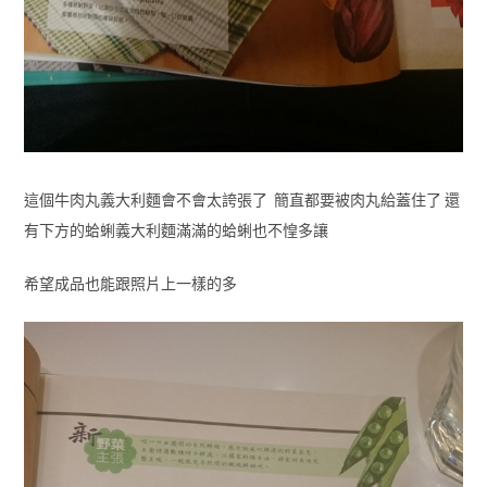
這個牛肉丸義大利麵會不會太誇張了 簡直都要被肉丸給蓋住了 還
有下方的蛤蜊義大利麵滿滿的蛤蜊也不惶多讓
希望成品也能跟照片上一樣的多