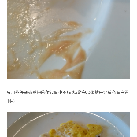
只用些許胡椒點綴的荷包蛋也不錯 (運動完以後就是要補充蛋白質
啊~)