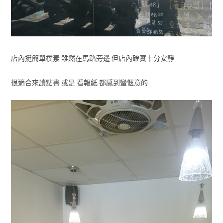
店內挺簡單樸素 雖然在馬路旁邊 但店內確實十分安靜
很適合來讀點書 或是 看報紙 都感到蠻愜意的