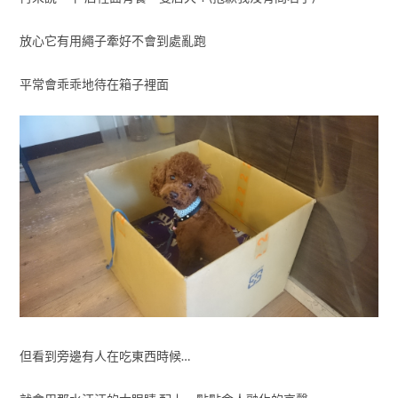
放心它有用繩子牽好不會到處亂跑
平常會乖乖地待在箱子裡面
但看到旁邊有人在吃東西時候…