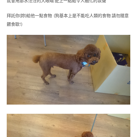
就會用那水汪汪的大眼睛 配上一點點令人融化的哀聲
拜託你(妳)給他一點食物 (狗基本上是不能吃人類的食物 請勿隨意
餵食歐!)