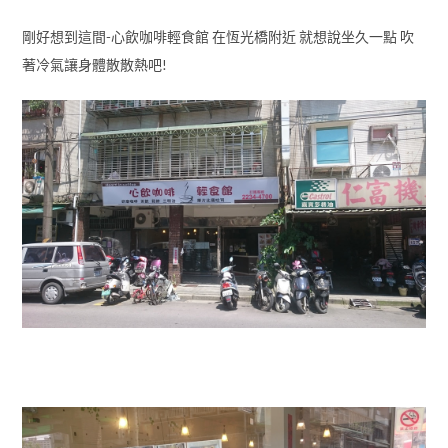
剛好想到這間-心飲咖啡輕食館 在恆光橋附近 就想說坐久一點 吹
著冷氣讓身體散散熱吧!