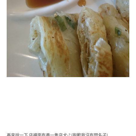
再來說一下 店裡面有養一隻店犬-? (抱歉我沒有問名子)