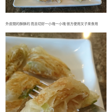
外皮間的酥酥的 而且切好一小塊一小塊 很方便用叉子來食用