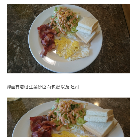
裡面有培根 生菜沙拉 荷包蛋 以及 吐司