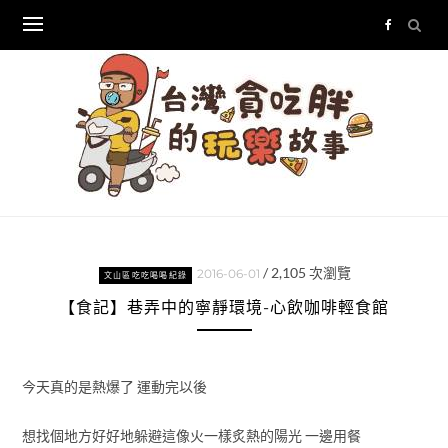
Skip
to
content
/
2,105
次瀏覽
2016-06-01
文山區吃吃喝喝紀錄
【食記】巷弄中的寧靜環境-心飲咖啡輕食館
今天真的是熱爆了 運動完以後
想找個地方好好地躲避這像火一樣炙熱的陽光 一邊用餐