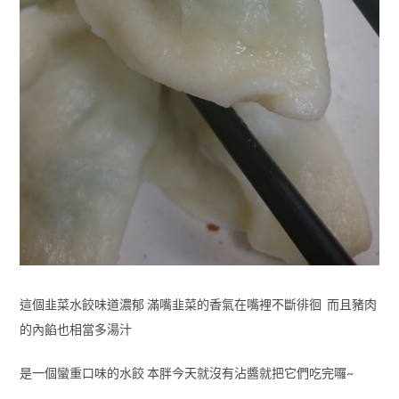
這個韭菜水餃味道濃郁 滿嘴韭菜的香氣在嘴裡不斷徘徊 而且豬肉
的內餡也相當多湯汁
是一個蠻重口味的水餃 本胖今天就沒有沾醬就把它們吃完囉~