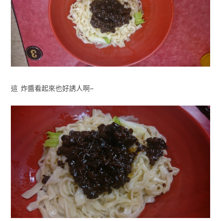
這 炸醬看起來也好誘人啊~