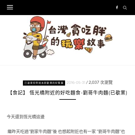
Skip
to
content
/
2,037
次瀏覽
2016-05-31
已歇業但帶給本胖歡樂的好餐廳
【食記】 恆光橋附近的好吃麵食-劉哥牛肉麵(已歇業)
今天還到恆光橋這邊
繼昨天吃過”劉家牛肉麵”後 也想起附近也有一家 “劉哥牛肉麵”也