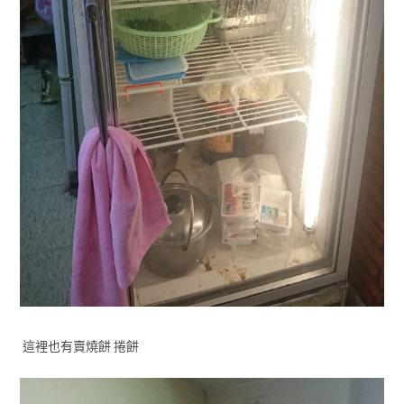
這裡也有賣燒餅 捲餅