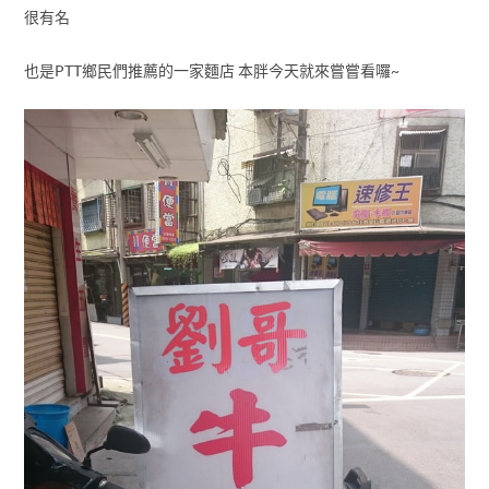
很有名
也是PTT鄉民們推薦的一家麵店 本胖今天就來嘗嘗看囉~