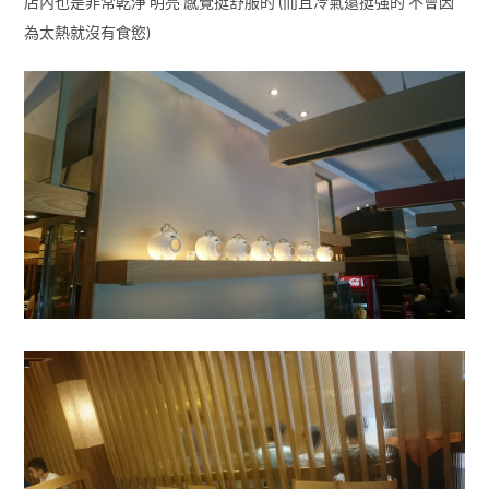
店內也是非常乾淨 明亮 感覺挺舒服的 (而且冷氣還挺強的 不會因
為太熱就沒有食慾)