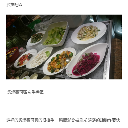
沙拉吧區
炙燒壽司區 & 手卷區
這裡的炙燒壽司真的很搶手 一瞬間就會被拿光 這邊的話動作要快