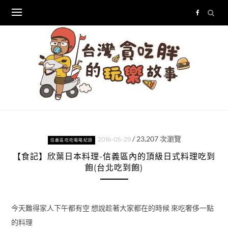
Skip
to
content
/
23,207
次瀏覽
2016-05-29
信義區吃吃喝喝紀錄
【食記】欣葉日本料理-信義區內的頂級日式料理吃到
飽(台北吃到飽)
今天難得家人下午都有空 想說趁著大家都在的時候 來吃奢侈一點
的料理