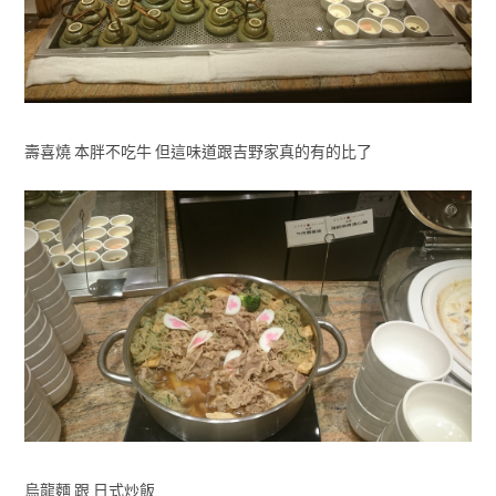
壽喜燒 本胖不吃牛 但這味道跟吉野家真的有的比了
烏龍麵 跟 日式炒飯