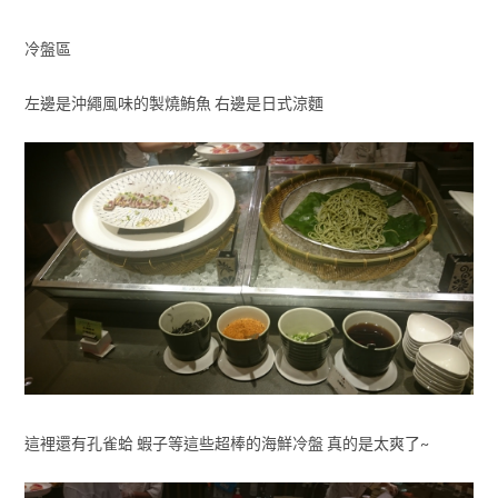
冷盤區
左邊是沖繩風味的製燒鮪魚 右邊是日式涼麵
這裡還有孔雀蛤 蝦子等這些超棒的海鮮冷盤 真的是太爽了~