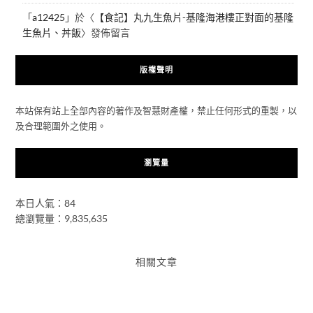
「
a12425
」於〈
【食記】丸九生魚片-基隆海港樓正對面的基隆
生魚片、丼飯
〉發佈留言
版權聲明
本站保有站上全部內容的著作及智慧財產權，禁止任何形式的重製，以
及合理範圍外之使用。
瀏覽量
本日人氣：84
總瀏覽量：9,835,635
相關文章