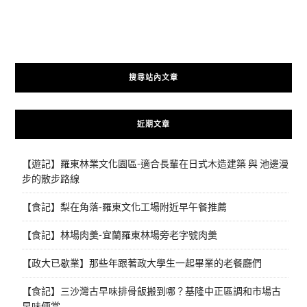
搜尋站內文章
近期文章
【遊記】羅東林業文化園區-適合長輩在日式木造建築 與 池邊漫
步的散步路線
【食記】梨在角落-羅東文化工場附近早午餐推薦
【食記】林場肉羹-宜蘭羅東林場旁老字號肉羹
【政大已歇業】那些年跟著政大學生一起畢業的老餐廳們
【食記】三沙灣古早味排骨飯搬到哪？基隆中正區調和市場古
早味便當