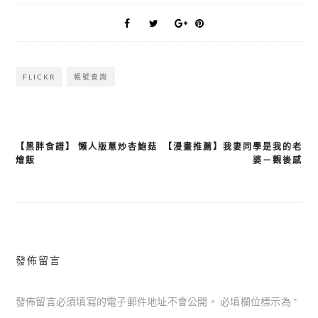
FLICKR
帳號查詢
【黑胖食譜】 懶人版蔥炒杏鮑菇
【漫畫推薦】我妻同學是我的老
文
燴飯
婆－觀後感
章
導
覽
發佈留言
發佈留言必須填寫的電子郵件地址不會公開。
必填欄位標示為
*