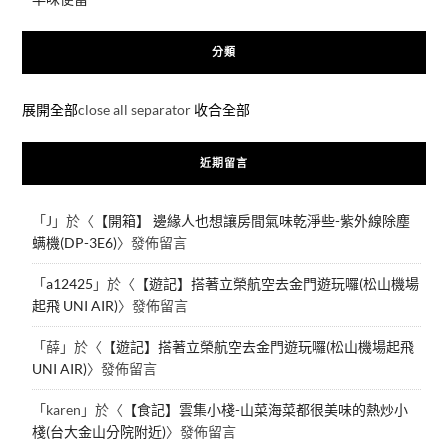
分類
展開全部
close all separator
收合全部
近期留言
「
J
」於〈
【開箱】 邊緣人也想讓房間氣味乾淨些-紫外線除塵
螨機(DP-3E6)
〉發佈留言
「
a12425
」於〈
【遊記】搭著立榮航空去金門遊玩囉(松山機場
起飛 UNI AIR)
〉發佈留言
「
薛
」於〈
【遊記】搭著立榮航空去金門遊玩囉(松山機場起飛
UNI AIR)
〉發佈留言
「
karen
」於〈
【食記】雲集小棧-山菜海菜都很美味的熱炒小
棧(台大金山分院附近)
〉發佈留言