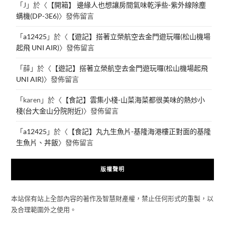
「
J
」於〈
【開箱】 邊緣人也想讓房間氣味乾淨些-紫外線除塵
螨機(DP-3E6)
〉發佈留言
「
a12425
」於〈
【遊記】搭著立榮航空去金門遊玩囉(松山機場
起飛 UNI AIR)
〉發佈留言
「
薛
」於〈
【遊記】搭著立榮航空去金門遊玩囉(松山機場起飛
UNI AIR)
〉發佈留言
「
karen
」於〈
【食記】雲集小棧-山菜海菜都很美味的熱炒小
棧(台大金山分院附近)
〉發佈留言
「
a12425
」於〈
【食記】丸九生魚片-基隆海港樓正對面的基隆
生魚片、丼飯
〉發佈留言
版權聲明
本站保有站上全部內容的著作及智慧財產權，禁止任何形式的重製，以
及合理範圍外之使用。