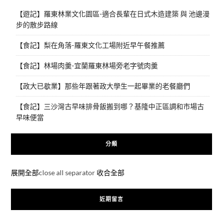
【遊記】羅東林業文化園區-適合長輩在日式木造建築 與 池邊漫
步的散步路線
【食記】梨在角落-羅東文化工場附近早午餐推薦
【食記】林場肉羹-宜蘭羅東林場旁老字號肉羹
【政大已歇業】那些年跟著政大學生一起畢業的老餐廳們
【食記】三沙灣古早味排骨飯搬到哪？基隆中正區調和市場古
早味便當
分類
展開全部
close all separator
收合全部
近期留言