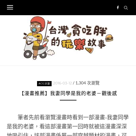
Skip
to
content
/
1,304
次瀏覽
2016-03-12
ACG討論
【漫畫推薦】我妻同學是我的老婆－觀後感
筆者先前看瀏覽漫畫時看到一部漫畫-我妻同學
是我的老婆，看這部漫畫第一回時就被這漫畫深深
地吸引住，該部漫畫係屬一部穿越題材的漫畫，可