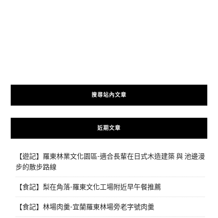
搜尋站內文章
近期文章
【遊記】羅東林業文化園區-適合長輩在日式木造建築 與 池邊漫
步的散步路線
【食記】梨在角落-羅東文化工場附近早午餐推薦
【食記】林場肉羹-宜蘭羅東林場旁老字號肉羹