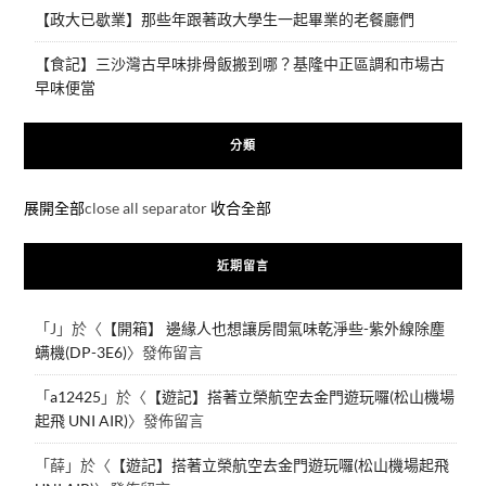
【政大已歇業】那些年跟著政大學生一起畢業的老餐廳們
【食記】三沙灣古早味排骨飯搬到哪？基隆中正區調和市場古
早味便當
分類
展開全部
close all separator
收合全部
近期留言
「
J
」於〈
【開箱】 邊緣人也想讓房間氣味乾淨些-紫外線除塵
螨機(DP-3E6)
〉發佈留言
「
a12425
」於〈
【遊記】搭著立榮航空去金門遊玩囉(松山機場
起飛 UNI AIR)
〉發佈留言
「
薛
」於〈
【遊記】搭著立榮航空去金門遊玩囉(松山機場起飛