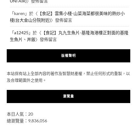
UNI AIR)
〉發佈留言
「
karen
」於〈
【食記】雲集小棧-山菜海菜都很美味的熱炒小
棧(台大金山分院附近)
〉發佈留言
「
a12425
」於〈
【食記】丸九生魚片-基隆海港樓正對面的基隆
生魚片、丼飯
〉發佈留言
版權聲明
本站保有站上全部內容的著作及智慧財產權，禁止任何形式的重製，以
及合理範圍外之使用。
瀏覽量
本日人氣：20
總瀏覽量：9,836,056