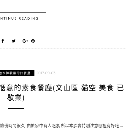
NTINUE READING
2017-09-03
給本胖歡樂的好餐廳
愜意的素食餐廳(文山區 貓空 美食 已
歇業)
籌備時間很久 由於家中有人吃素 所以本胖會特別注意哪裡有好吃 …