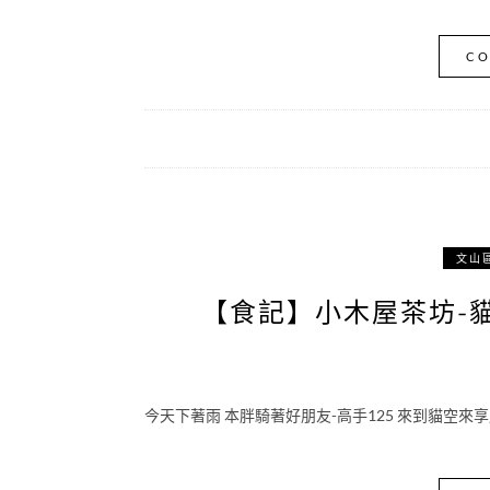
CO
文山
【食記】小木屋茶坊-貓
今天下著雨 本胖騎著好朋友-高手125 來到貓空來