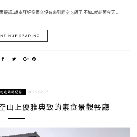
提議..說本胖好像很久沒有來到貓空吃飯了 不如..就趁著今天 …
NTINUE READING
2023-02-23
區吃吃喝喝紀錄
貓空山上優雅典致的素食景觀餐廳