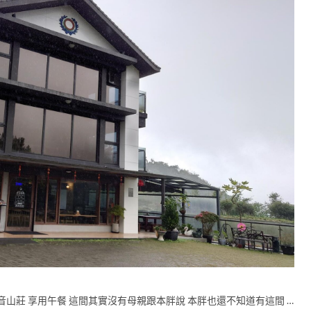
山莊 享用午餐 這間其實沒有母親跟本胖說 本胖也還不知道有這間 …