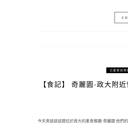
CO
已歇業但帶
【食記】 奇麗園-政大附近
今天來談談這間位於政大的素食餐廳-奇麗園 他們的