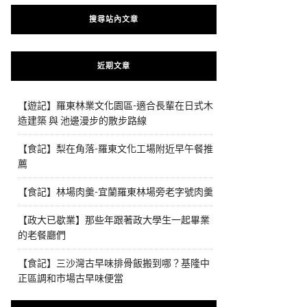
搜尋站內文章
近期文章
【遊記】羅東林業文化園區-適合長輩在日式木
造建築 與 池邊漫步的散步路線
【食記】梨在角落-羅東文化工場附近早午餐推
薦
【食記】林場肉羹-宜蘭羅東林場旁老字號肉羹
【政大已歇業】那些年跟著政大學生一起畢業
的老餐廳們
【食記】三沙灣古早味排骨飯搬到哪？基隆中
正區調和市場古早味便當