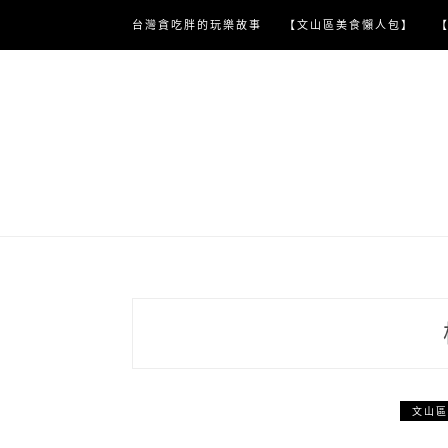
Skip
台灣貪吃胖的玩樂故事
【文山區美食懶人包】
to
content
文山區