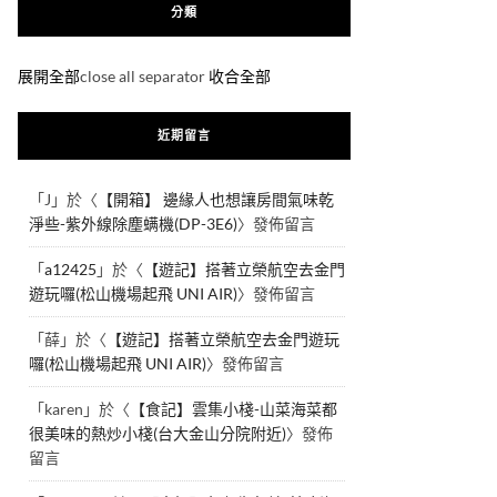
分類
展開全部
close all separator
收合全部
近期留言
「
J
」於〈
【開箱】 邊緣人也想讓房間氣味乾
淨些-紫外線除塵螨機(DP-3E6)
〉發佈留言
「
a12425
」於〈
【遊記】搭著立榮航空去金門
遊玩囉(松山機場起飛 UNI AIR)
〉發佈留言
「
薛
」於〈
【遊記】搭著立榮航空去金門遊玩
囉(松山機場起飛 UNI AIR)
〉發佈留言
「
karen
」於〈
【食記】雲集小棧-山菜海菜都
很美味的熱炒小棧(台大金山分院附近)
〉發佈
留言