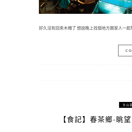
好久沒有回來木柵了 想說晚上找個地方跟家人一起聚
CO
文山
【食記】春茶鄉-眺望