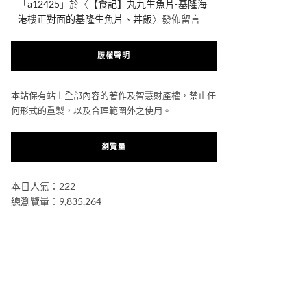
「
a12425
」於〈
【食記】丸九生魚片-基隆海
港樓正對面的基隆生魚片、丼飯
〉發佈留言
版權聲明
本站保有站上全部內容的著作及智慧財產權，禁止任
何形式的重製，以及合理範圍外之使用。
瀏覽量
本日人氣：222
總瀏覽量：9,835,264