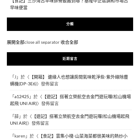
【食記】三沙灣古早味排骨飯搬到哪？基隆中正區調和市場古
早味便當
分類
展開全部
close all separator
收合全部
近期留言
「
J
」於〈
【開箱】 邊緣人也想讓房間氣味乾淨些-紫外線除塵
螨機(DP-3E6)
〉發佈留言
「
a12425
」於〈
【遊記】搭著立榮航空去金門遊玩囉(松山機場
起飛 UNI AIR)
〉發佈留言
「
薛
」於〈
【遊記】搭著立榮航空去金門遊玩囉(松山機場起飛
UNI AIR)
〉發佈留言
「
karen
」於〈
【食記】雲集小棧-山菜海菜都很美味的熱炒小