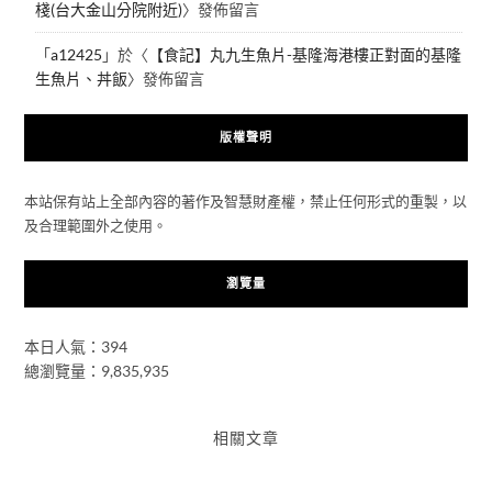
棧(台大金山分院附近)
〉發佈留言
「
a12425
」於〈
【食記】丸九生魚片-基隆海港樓正對面的基隆
生魚片、丼飯
〉發佈留言
版權聲明
本站保有站上全部內容的著作及智慧財產權，禁止任何形式的重製，以
及合理範圍外之使用。
瀏覽量
本日人氣：394
總瀏覽量：9,835,935
相關文章