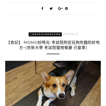
2018-06-21
已歇業但帶給本胖歡樂的好餐廳
【食記】 MOMO好時光-考試院附近玩狗吃麵的好地
方~(世新大學 考試院寵物餐廳 已歇業)