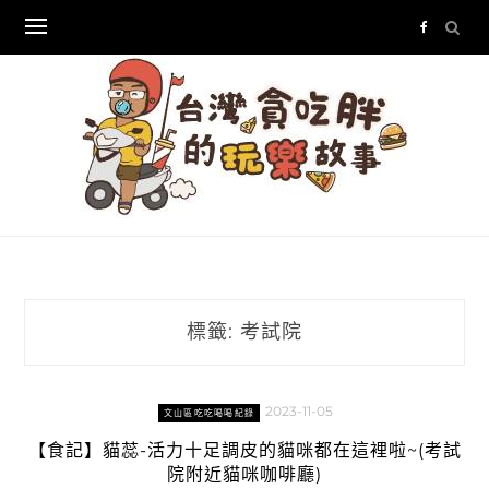
Skip
to
content
標籤:
考試院
2023-11-05
文山區吃吃喝喝紀錄
【食記】貓蕊-活力十足調皮的貓咪都在這裡啦~(考試
院附近貓咪咖啡廳)