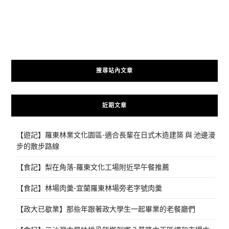
搜尋站內文章
近期文章
【遊記】羅東林業文化園區-適合長輩在日式木造建築 與 池邊漫
步的散步路線
【食記】梨在角落-羅東文化工場附近早午餐推薦
【食記】林場肉羹-宜蘭羅東林場旁老字號肉羹
【政大已歇業】那些年跟著政大學生一起畢業的老餐廳們