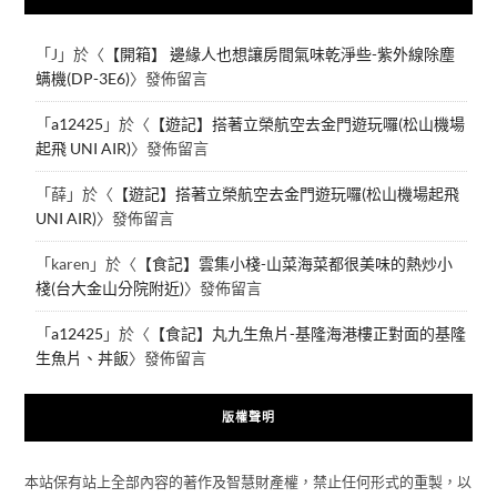
「
J
」於〈
【開箱】 邊緣人也想讓房間氣味乾淨些-紫外線除塵
螨機(DP-3E6)
〉發佈留言
「
a12425
」於〈
【遊記】搭著立榮航空去金門遊玩囉(松山機場
起飛 UNI AIR)
〉發佈留言
「
薛
」於〈
【遊記】搭著立榮航空去金門遊玩囉(松山機場起飛
UNI AIR)
〉發佈留言
「
karen
」於〈
【食記】雲集小棧-山菜海菜都很美味的熱炒小
棧(台大金山分院附近)
〉發佈留言
「
a12425
」於〈
【食記】丸九生魚片-基隆海港樓正對面的基隆
生魚片、丼飯
〉發佈留言
版權聲明
本站保有站上全部內容的著作及智慧財產權，禁止任何形式的重製，以