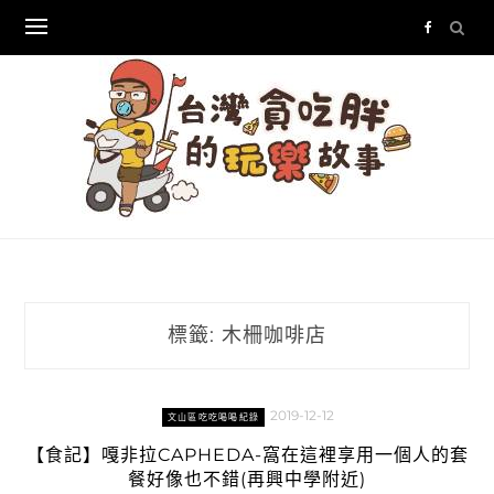
Skip
to
content
標籤:
木柵咖啡店
2019-12-12
文山區吃吃喝喝紀錄
【食記】嘎非拉CAPHEDA-窩在這裡享用一個人的套
餐好像也不錯(再興中學附近)