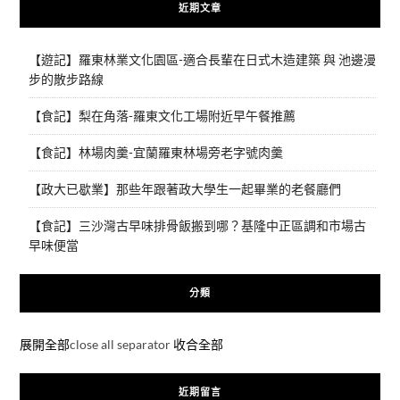
近期文章
【遊記】羅東林業文化園區-適合長輩在日式木造建築 與 池邊漫
步的散步路線
【食記】梨在角落-羅東文化工場附近早午餐推薦
【食記】林場肉羹-宜蘭羅東林場旁老字號肉羹
【政大已歇業】那些年跟著政大學生一起畢業的老餐廳們
【食記】三沙灣古早味排骨飯搬到哪？基隆中正區調和市場古
早味便當
分類
展開全部
close all separator
收合全部
近期留言