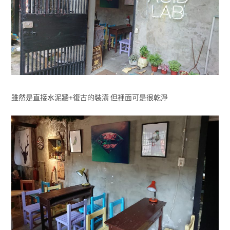
雖然是直接水泥牆+復古的裝潢 但裡面可是很乾淨