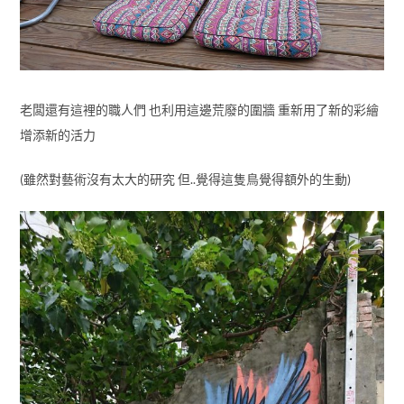
老闆還有這裡的職人們 也利用這邊荒廢的圍牆 重新用了新的彩繪
增添新的活力
(雖然對藝術沒有太大的研究 但..覺得這隻鳥覺得額外的生動)