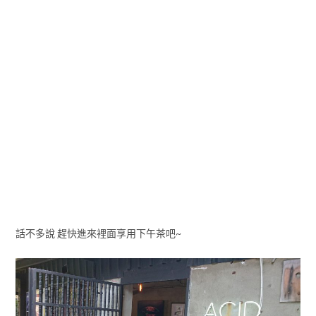
話不多說 趕快進來裡面享用下午茶吧~