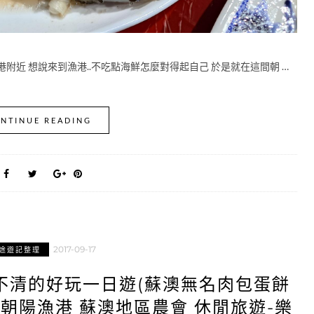
附近 想說來到漁港..不吃點海鮮怎麼對得起自己 於是就在這間朝 …
NTINUE READING
2017-09-17
途遊記整理
不清的好玩一日遊(蘇澳無名肉包蛋餅
 朝陽漁港 蘇澳地區農會 休閒旅遊-樂