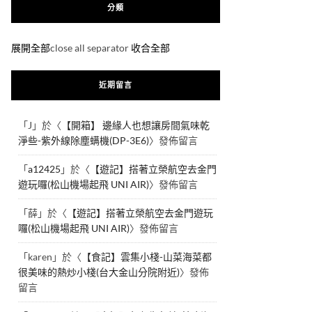
分類
展開全部
close all separator
收合全部
近期留言
「
J
」於〈
【開箱】 邊緣人也想讓房間氣味乾
淨些-紫外線除塵螨機(DP-3E6)
〉發佈留言
「
a12425
」於〈
【遊記】搭著立榮航空去金門
遊玩囉(松山機場起飛 UNI AIR)
〉發佈留言
「
薛
」於〈
【遊記】搭著立榮航空去金門遊玩
囉(松山機場起飛 UNI AIR)
〉發佈留言
「
karen
」於〈
【食記】雲集小棧-山菜海菜都
很美味的熱炒小棧(台大金山分院附近)
〉發佈
留言