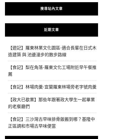
搜尋站內文章
近期文章
【遊記】羅東林業文化園區-適合長輩在日式木
造建築 與 池邊漫步的散步路線
【食記】梨在角落-羅東文化工場附近早午餐推
薦
【食記】林場肉羹-宜蘭羅東林場旁老字號肉羹
【政大已歇業】那些年跟著政大學生一起畢業
的老餐廳們
【食記】三沙灣古早味排骨飯搬到哪？基隆中
正區調和市場古早味便當