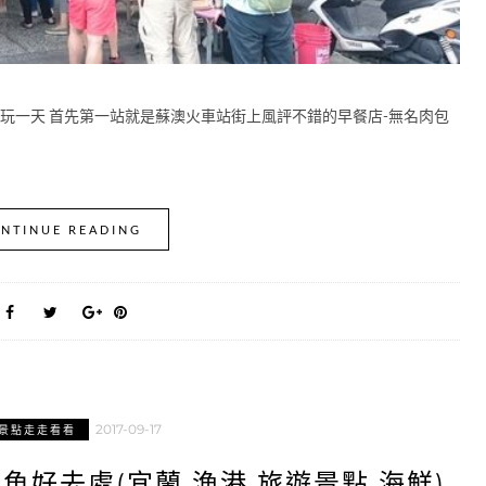
好玩一天 首先第一站就是蘇澳火車站街上風評不錯的早餐店-無名肉包
NTINUE READING
2017-09-17
景點走走看看
魚好去處(宜蘭 漁港 旅遊景點 海鮮)