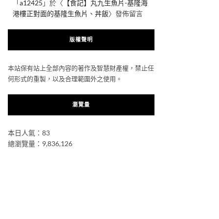
「
a12425
」於〈
【食記】丸九生魚片-基隆海
港樓正對面的基隆生魚片、丼飯
〉發佈留言
版權聲明
本站保有站上全部內容的著作及智慧財產權，禁止任
何形式的重製，以及合理範圍外之使用。
瀏覽量
本日人氣：83
總瀏覽量：9,836,126