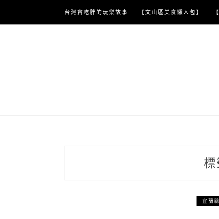
Skip
台灣貪吃胖的玩樂故事
【文山區美食懶人包】
to
content
標
宜蘭