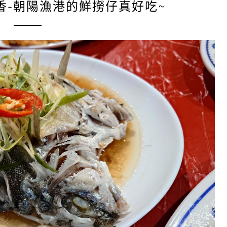
香-朝陽漁港的鮮撈仔真好吃~