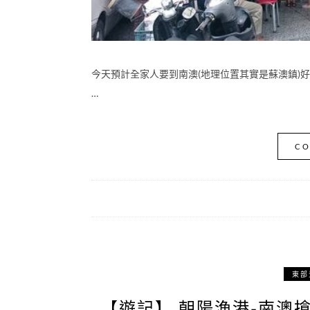
今天預計全家人要到南澳(地理位置其實是蘇澳鎮)
…
CO
東部
【遊記】 朝陽漁港-南澳搶