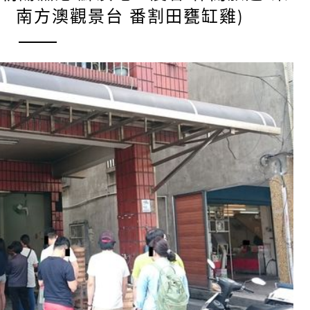
 南方澳觀景台 番割田甕缸雞)