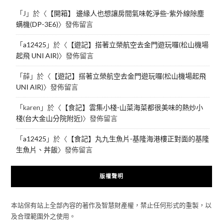
「
J
」於〈
【開箱】 邊緣人也想讓房間氣味乾淨些-紫外線除塵
螨機(DP-3E6)
〉發佈留言
「
a12425
」於〈
【遊記】搭著立榮航空去金門遊玩囉(松山機場
起飛 UNI AIR)
〉發佈留言
「
薛
」於〈
【遊記】搭著立榮航空去金門遊玩囉(松山機場起飛
UNI AIR)
〉發佈留言
「
karen
」於〈
【食記】雲集小棧-山菜海菜都很美味的熱炒小
棧(台大金山分院附近)
〉發佈留言
「
a12425
」於〈
【食記】丸九生魚片-基隆海港樓正對面的基隆
生魚片、丼飯
〉發佈留言
版權聲明
本站保有站上全部內容的著作及智慧財產權，禁止任何形式的重製，以
及合理範圍外之使用。