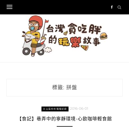
Skip
to
content
標籤:
拼盤
2016-06-01
文山區吃吃喝喝紀錄
【食記】巷弄中的寧靜環境-心飲咖啡輕食館