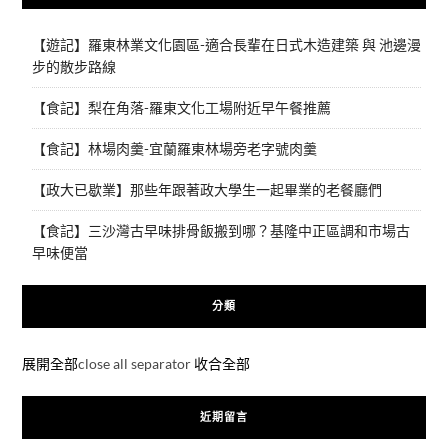
【遊記】羅東林業文化園區-適合長輩在日式木造建築 與 池邊漫
步的散步路線
【食記】梨在角落-羅東文化工場附近早午餐推薦
【食記】林場肉羹-宜蘭羅東林場旁老字號肉羹
【政大已歇業】那些年跟著政大學生一起畢業的老餐廳們
【食記】三沙灣古早味排骨飯搬到哪？基隆中正區調和市場古
早味便當
分類
展開全部
close all separator
收合全部
近期留言