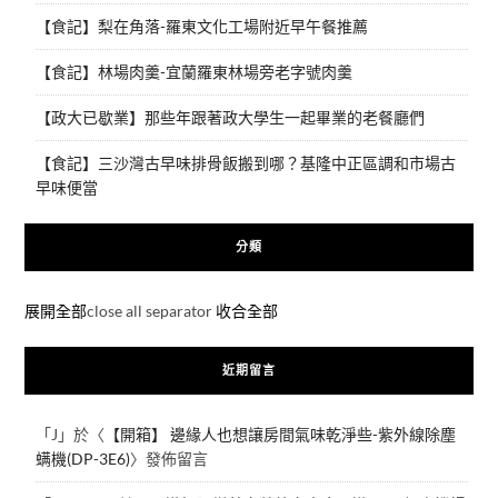
【食記】梨在角落-羅東文化工場附近早午餐推薦
【食記】林場肉羹-宜蘭羅東林場旁老字號肉羹
【政大已歇業】那些年跟著政大學生一起畢業的老餐廳們
【食記】三沙灣古早味排骨飯搬到哪？基隆中正區調和市場古
早味便當
分類
展開全部
close all separator
收合全部
近期留言
「
J
」於〈
【開箱】 邊緣人也想讓房間氣味乾淨些-紫外線除塵
螨機(DP-3E6)
〉發佈留言