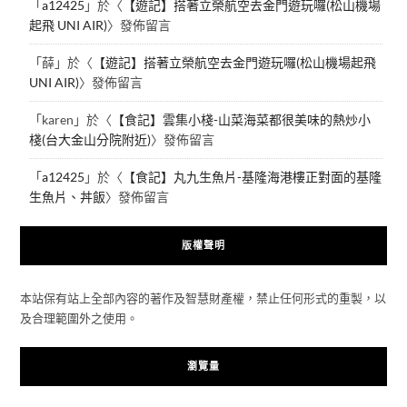
「
a12425
」於〈
【遊記】搭著立榮航空去金門遊玩囉(松山機場
起飛 UNI AIR)
〉發佈留言
「
薛
」於〈
【遊記】搭著立榮航空去金門遊玩囉(松山機場起飛
UNI AIR)
〉發佈留言
「
karen
」於〈
【食記】雲集小棧-山菜海菜都很美味的熱炒小
棧(台大金山分院附近)
〉發佈留言
「
a12425
」於〈
【食記】丸九生魚片-基隆海港樓正對面的基隆
生魚片、丼飯
〉發佈留言
版權聲明
本站保有站上全部內容的著作及智慧財產權，禁止任何形式的重製，以
及合理範圍外之使用。
瀏覽量