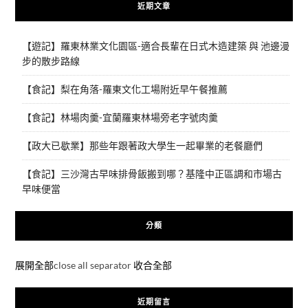
近期文章
【遊記】羅東林業文化園區-適合長輩在日式木造建築 與 池邊漫
步的散步路線
【食記】梨在角落-羅東文化工場附近早午餐推薦
【食記】林場肉羹-宜蘭羅東林場旁老字號肉羹
【政大已歇業】那些年跟著政大學生一起畢業的老餐廳們
【食記】三沙灣古早味排骨飯搬到哪？基隆中正區調和市場古
早味便當
分類
展開全部
close all separator
收合全部
近期留言