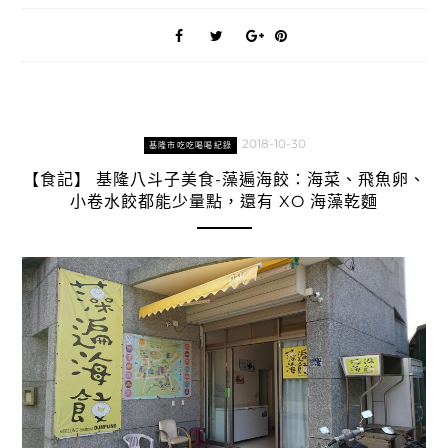
2018-10-30
基隆市吃吃喝喝紀錄
【食記】 基隆八斗子美食-藻遍海餃：海菜、飛魚卵、
小卷水餃都能少量點，還有 XO 海藻乾麵