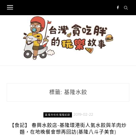
Skip
to
content
標籤:
基隆水餃
2019-02-22
基隆市吃吃喝喝紀錄
【食記】 春興水餃店-基隆環港街人氣水餃與羊肉炒
麵，在地晚餐會想再回訪(基隆八斗子美食)