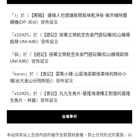
「
J
」於〈
【開箱】 邊緣人也想讓房間氣味乾淨些-紫外線除塵
螨機(DP-3E6)
〉發佈留言
「
a12425
」於〈
【遊記】搭著立榮航空去金門遊玩囉(松山機場
起飛 UNI AIR)
〉發佈留言
「
薛
」於〈
【遊記】搭著立榮航空去金門遊玩囉(松山機場起飛
UNI AIR)
〉發佈留言
「
karen
」於〈
【食記】雲集小棧-山菜海菜都很美味的熱炒小
棧(台大金山分院附近)
〉發佈留言
「
a12425
」於〈
【食記】丸九生魚片-基隆海港樓正對面的基隆
生魚片、丼飯
〉發佈留言
版權聲明
本站保有站上全部內容的著作及智慧財產權，禁止任何形式的重製，以