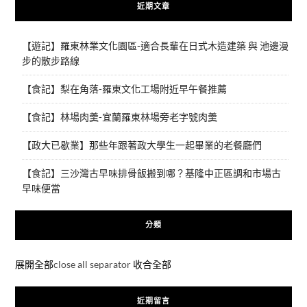
近期文章
【遊記】羅東林業文化園區-適合長輩在日式木造建築 與 池邊漫
步的散步路線
【食記】梨在角落-羅東文化工場附近早午餐推薦
【食記】林場肉羹-宜蘭羅東林場旁老字號肉羹
【政大已歇業】那些年跟著政大學生一起畢業的老餐廳們
【食記】三沙灣古早味排骨飯搬到哪？基隆中正區調和市場古
早味便當
分類
展開全部
close all separator
收合全部
近期留言