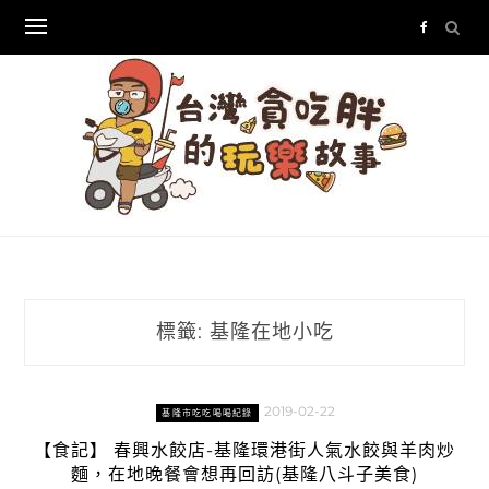
Skip
to
content
標籤:
基隆在地小吃
2019-02-22
基隆市吃吃喝喝紀錄
【食記】 春興水餃店-基隆環港街人氣水餃與羊肉炒
麵，在地晚餐會想再回訪(基隆八斗子美食)