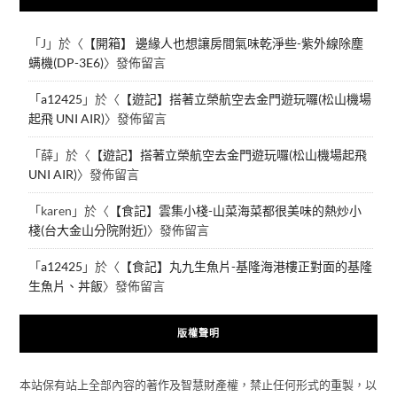
「
J
」於〈
【開箱】 邊緣人也想讓房間氣味乾淨些-紫外線除塵
螨機(DP-3E6)
〉發佈留言
「
a12425
」於〈
【遊記】搭著立榮航空去金門遊玩囉(松山機場
起飛 UNI AIR)
〉發佈留言
「
薛
」於〈
【遊記】搭著立榮航空去金門遊玩囉(松山機場起飛
UNI AIR)
〉發佈留言
「
karen
」於〈
【食記】雲集小棧-山菜海菜都很美味的熱炒小
棧(台大金山分院附近)
〉發佈留言
「
a12425
」於〈
【食記】丸九生魚片-基隆海港樓正對面的基隆
生魚片、丼飯
〉發佈留言
版權聲明
本站保有站上全部內容的著作及智慧財產權，禁止任何形式的重製，以