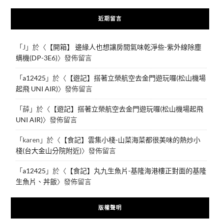
近期留言
「
J
」於〈
【開箱】 邊緣人也想讓房間氣味乾淨些-紫外線除塵
螨機(DP-3E6)
〉發佈留言
「
a12425
」於〈
【遊記】搭著立榮航空去金門遊玩囉(松山機場
起飛 UNI AIR)
〉發佈留言
「
薛
」於〈
【遊記】搭著立榮航空去金門遊玩囉(松山機場起飛
UNI AIR)
〉發佈留言
「
karen
」於〈
【食記】雲集小棧-山菜海菜都很美味的熱炒小
棧(台大金山分院附近)
〉發佈留言
「
a12425
」於〈
【食記】丸九生魚片-基隆海港樓正對面的基隆
生魚片、丼飯
〉發佈留言
版權聲明