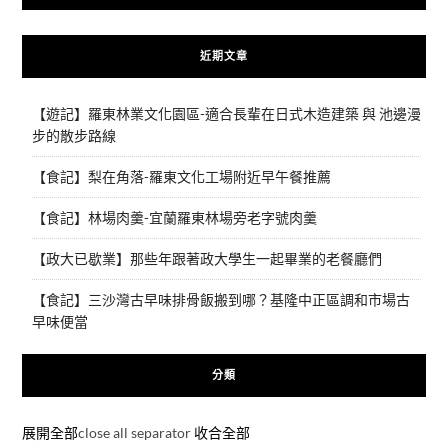
近期文章
【遊記】羅東林業文化園區-適合長輩在日式木造建築 與 池邊漫
步的散步路線
【食記】梨在角落-羅東文化工場附近早午餐推薦
【食記】林場肉羹-宜蘭羅東林場旁老字號肉羹
【政大已歇業】那些年跟著政大學生一起畢業的老餐廳們
【食記】三沙灣古早味排骨飯搬到哪？基隆中正區調和市場古
早味便當
分類
展開全部
close all separator
收合全部