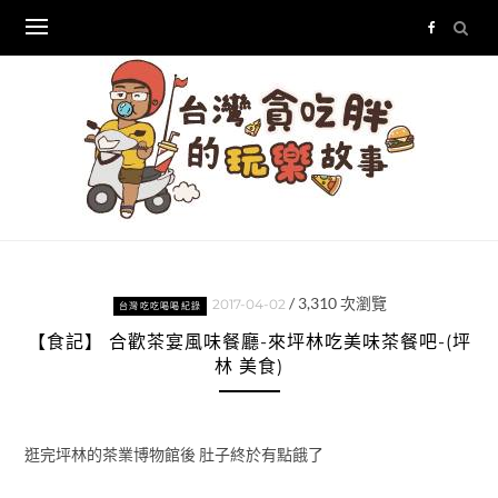
Skip
to
content
/
3,310
次瀏覽
2017-04-02
台灣吃吃喝喝紀錄
【食記】 合歡茶宴風味餐廳-來坪林吃美味茶餐吧-(坪
林 美食)
逛完坪林的茶業博物館後 肚子終於有點餓了