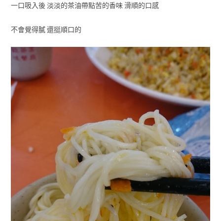
一口吸入後 淡淡的茶油帶點苦的香味 滑順的口感
不會覺得膩 還挺順口的