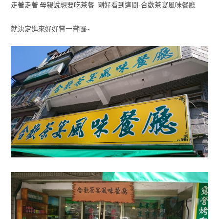
走著走著 母親說想要吃茶餐 剛好看到這間-合歡茶宴風味餐廳
就決定進來好好嘗一嘗囉~