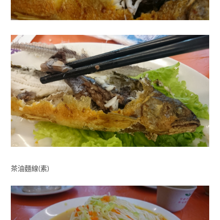
茶油麵線(素)