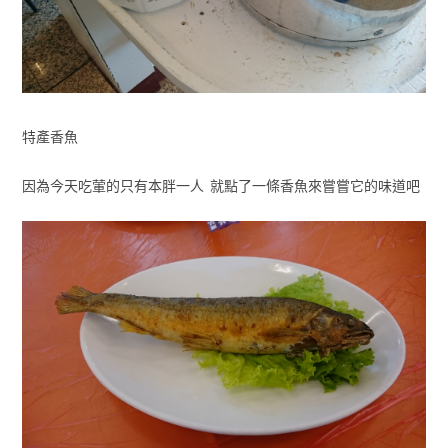
特產香魚
因為今天吃葷的只有本胖一人 就點了一條香魚來嘗嘗它的味道吧