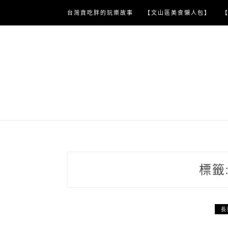
Skip
台灣貪吃胖的玩樂故事
【文山區美食懶人包】
to
content
標籤
長