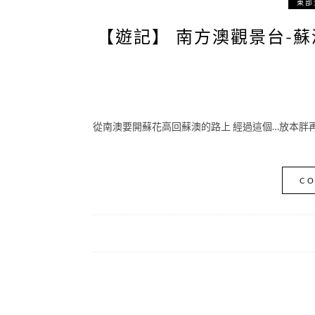
東部
【遊記】 南方澳觀景台-蘇
從南澳要開蘇花高回蘇澳的路上 經過這個…放本胖再
CO