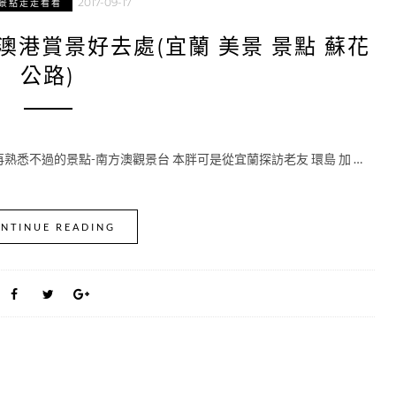
2017-09-17
景點走走看看
澳港賞景好去處(宜蘭 美景 景點 蘇花
公路)
熟悉不過的景點-南方澳觀景台 本胖可是從宜蘭探訪老友 環島 加 …
NTINUE READING