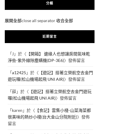
分類
展開全部
close all separator
收合全部
近期留言
「
J
」於〈
【開箱】 邊緣人也想讓房間氣味乾
淨些-紫外線除塵螨機(DP-3E6)
〉發佈留言
「
a12425
」於〈
【遊記】搭著立榮航空去金門
遊玩囉(松山機場起飛 UNI AIR)
〉發佈留言
「
薛
」於〈
【遊記】搭著立榮航空去金門遊玩
囉(松山機場起飛 UNI AIR)
〉發佈留言
「
karen
」於〈
【食記】雲集小棧-山菜海菜都
很美味的熱炒小棧(台大金山分院附近)
〉發佈
留言