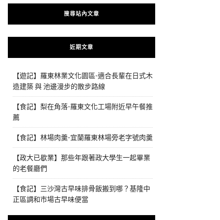
搜尋站內文章
近期文章
【遊記】羅東林業文化園區-適合長輩在日式木
造建築 與 池邊漫步的散步路線
【食記】梨在角落-羅東文化工場附近早午餐推
薦
【食記】林場肉羹-宜蘭羅東林場旁老字號肉羹
【政大已歇業】那些年跟著政大學生一起畢業
的老餐廳們
【食記】三沙灣古早味排骨飯搬到哪？基隆中
正區調和市場古早味便當