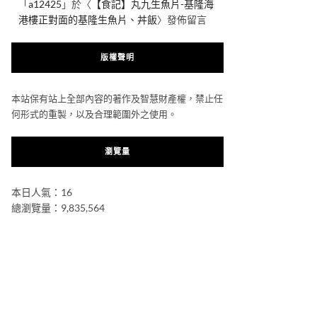
「
a12425
」於〈
【食記】丸九生魚片-基隆海
港樓正對面的基隆生魚片、丼飯
〉發佈留言
版權聲明
本站保有站上全部內容的著作及智慧財產權，禁止任
何形式的重製，以及合理範圍外之使用。
瀏覽量
本日人氣：16
總瀏覽量：9,835,564