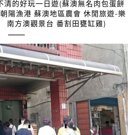
不清的好玩一日遊(蘇澳無名肉包蛋餅
 朝陽漁港 蘇澳地區農會 休閒旅遊-樂
 南方澳觀景台 番割田甕缸雞)