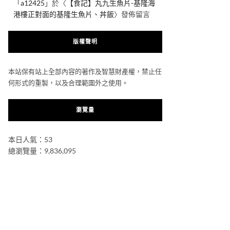
「
a12425
」於〈
【食記】丸九生魚片-基隆海
港樓正對面的基隆生魚片、丼飯
〉發佈留言
版權聲明
本站保有站上全部內容的著作及智慧財產權，禁止任
何形式的重製，以及合理範圍外之使用。
瀏覽量
本日人氣：53
總瀏覽量：9,836,095