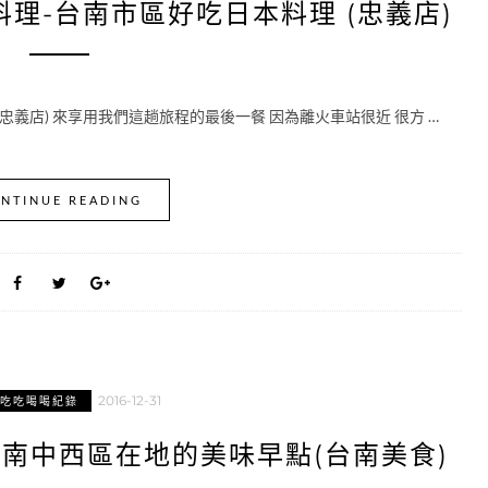
理-台南市區好吃日本料理 (忠義店)
義店) 來享用我們這趟旅程的最後一餐 因為離火車站很近 很方 …
NTINUE READING
2016-12-31
吃吃喝喝紀錄
台南中西區在地的美味早點(台南美食)