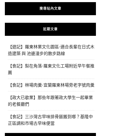
搜尋站內文章
近期文章
【遊記】羅東林業文化園區-適合長輩在日式木
造建築 與 池邊漫步的散步路線
【食記】梨在角落-羅東文化工場附近早午餐推
薦
【食記】林場肉羹-宜蘭羅東林場旁老字號肉羹
【政大已歇業】那些年跟著政大學生一起畢業
的老餐廳們
【食記】三沙灣古早味排骨飯搬到哪？基隆中
正區調和市場古早味便當