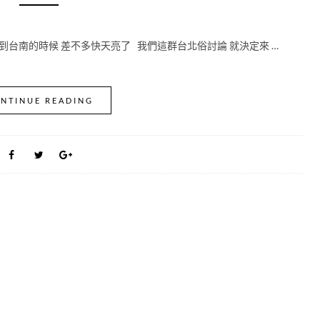
到台南的時候 差不多快天亮了 我們這群台北俗討論 就決定來 …
NTINUE READING