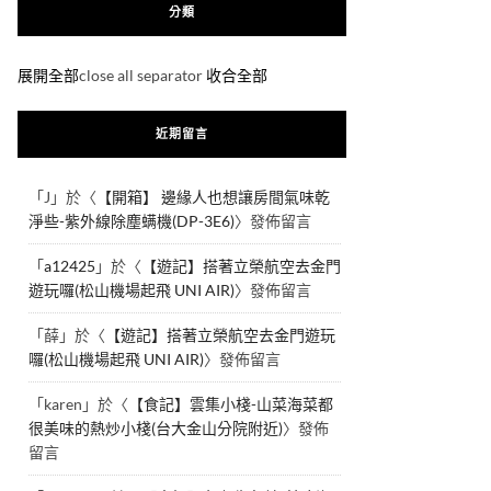
分類
展開全部
close all separator
收合全部
近期留言
「
J
」於〈
【開箱】 邊緣人也想讓房間氣味乾
淨些-紫外線除塵螨機(DP-3E6)
〉發佈留言
「
a12425
」於〈
【遊記】搭著立榮航空去金門
遊玩囉(松山機場起飛 UNI AIR)
〉發佈留言
「
薛
」於〈
【遊記】搭著立榮航空去金門遊玩
囉(松山機場起飛 UNI AIR)
〉發佈留言
「
karen
」於〈
【食記】雲集小棧-山菜海菜都
很美味的熱炒小棧(台大金山分院附近)
〉發佈
留言