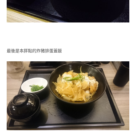
最後是本胖點的炸豬排蛋蓋飯