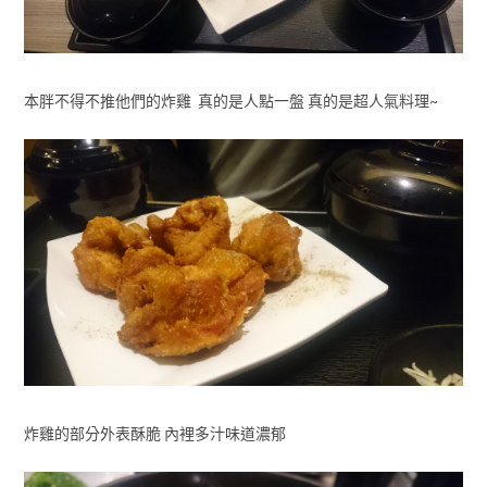
本胖不得不推他們的炸雞 真的是人點一盤 真的是超人氣料理~
炸雞的部分外表酥脆 內裡多汁味道濃郁