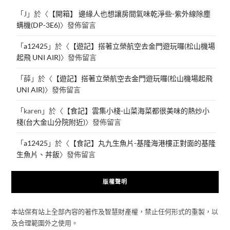
「
J
」於〈
【開箱】 邊緣人也想讓房間氣味乾淨些-紫外線除塵
螨機(DP-3E6)
〉發佈留言
「
a12425
」於〈
【遊記】搭著立榮航空去金門遊玩囉(松山機場
起飛 UNI AIR)
〉發佈留言
「
薛
」於〈
【遊記】搭著立榮航空去金門遊玩囉(松山機場起飛
UNI AIR)
〉發佈留言
「
karen
」於〈
【食記】雲集小棧-山菜海菜都很美味的熱炒小
棧(台大金山分院附近)
〉發佈留言
「
a12425
」於〈
【食記】丸九生魚片-基隆海港樓正對面的基隆
生魚片、丼飯
〉發佈留言
版權聲明
本站保有站上全部內容的著作及智慧財產權，禁止任何形式的重製，以
及合理範圍外之使用。