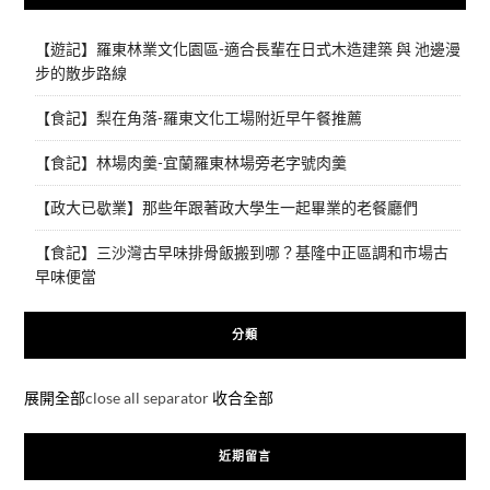
【遊記】羅東林業文化園區-適合長輩在日式木造建築 與 池邊漫
步的散步路線
【食記】梨在角落-羅東文化工場附近早午餐推薦
【食記】林場肉羹-宜蘭羅東林場旁老字號肉羹
【政大已歇業】那些年跟著政大學生一起畢業的老餐廳們
【食記】三沙灣古早味排骨飯搬到哪？基隆中正區調和市場古
早味便當
分類
展開全部
close all separator
收合全部
近期留言