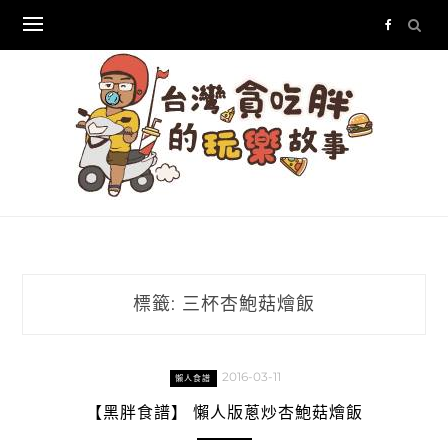
Skip
to
content
標籤:
三杯杏鮑菇燴飯
2016-03-11
懶人食譜
【黑胖食譜】 懶人版蔥炒杏鮑菇燴飯