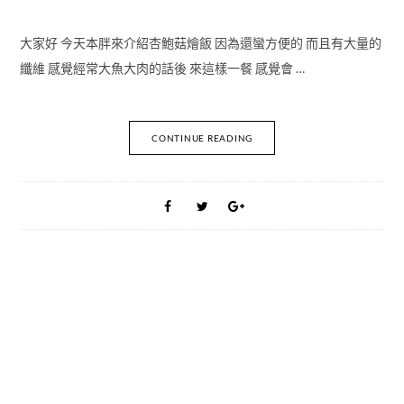
大家好 今天本胖來介紹杏鮑菇燴飯 因為還蠻方便的 而且有大量的
纖維 感覺經常大魚大肉的話後 來這樣一餐 感覺會 …
CONTINUE READING