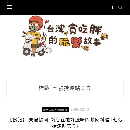
Skip
to
content
標籤:
七張捷運站美食
2018-09-13
新店區吃吃喝喝紀錄
【食記】 東陽鵝肉-新店在地好滋味的鵝肉料理 (七張
捷運站美食)