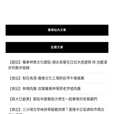
搜尋站內文章
近期文章
【遊記】羅東林業文化園區-適合長輩在日式木造建築 與 池邊漫
步的散步路線
【食記】梨在角落-羅東文化工場附近早午餐推薦
【食記】林場肉羹-宜蘭羅東林場旁老字號肉羹
【政大已歇業】那些年跟著政大學生一起畢業的老餐廳們
【食記】三沙灣古早味排骨飯搬到哪？基隆中正區調和市場古