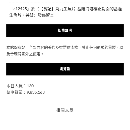
「
a12425
」於〈
【食記】丸九生魚片-基隆海港樓正對面的基隆
生魚片、丼飯
〉發佈留言
版權聲明
本站保有站上全部內容的著作及智慧財產權，禁止任何形式的重製，以
及合理範圍外之使用。
瀏覽量
本日人氣：130
總瀏覽量：9,835,163
相關文章