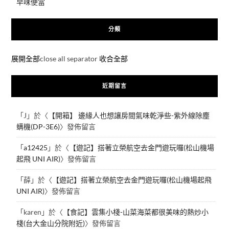
早味便當
分類
展開全部
close all separator
收合全部
近期留言
「
J
」於〈
【開箱】 邊緣人也想讓房間氣味乾淨些-紫外線除塵
螨機(DP-3E6)
〉發佈留言
「
a12425
」於〈
【遊記】搭著立榮航空去金門遊玩囉(松山機場
起飛 UNI AIR)
〉發佈留言
「
薛
」於〈
【遊記】搭著立榮航空去金門遊玩囉(松山機場起飛
UNI AIR)
〉發佈留言
「
karen
」於〈
【食記】雲集小棧-山菜海菜都很美味的熱炒小
棧(台大金山分院附近)
〉發佈留言