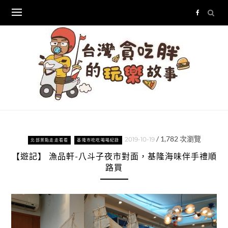
Skip
to
content
/
1,782
次瀏覽
2019-10-19
北部景點走走看看
基隆市吃吃喝喝紀錄
【遊記】 漁品軒-八斗子夜市對面，基隆海味伴手禮順
路買