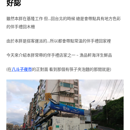
好認
雖然本胖在基隆工作 但…回台北的時候 總是會帶點具有地方色彩
的伴手禮回木柵
由於本胖是搭客運派的…所以都會帶點常溫的伴手禮回家裡
今天來介紹本胖常帶的伴手禮店家之一 – 漁品軒海洋生鮮品
(在
八斗子夜市
的正對面 看到那個有筷子夾泡麵的那間就是)