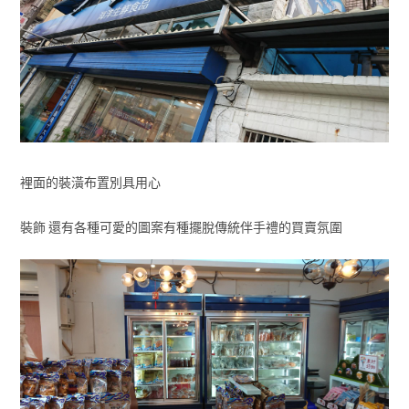
裡面的裝潢布置別具用心
裝飾 還有各種可愛的圖案有種擺脫傳統伴手禮的買賣氛圍