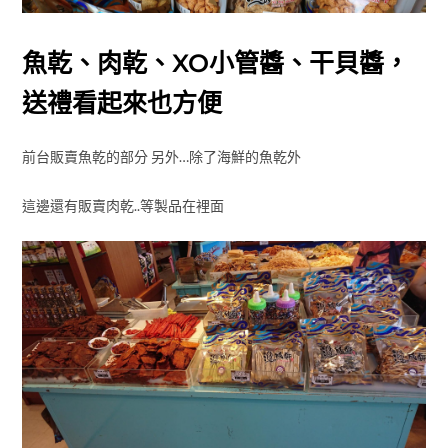
魚乾、肉乾、XO小管醬、干貝醬，
送禮看起來也方便
前台販賣魚乾的部分 另外…除了海鮮的魚乾外
這邊還有販賣肉乾..等製品在裡面