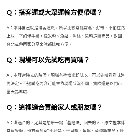
Q：搭客運或大眾運輸方便帶嗎？
A：本胖自己就是搭客運派，所以比較常挑常溫、好帶、不怕在路
上放一下的伴手禮。像米粉、魚鬆、魚絲、醬料這類商品，對回
台北或帶回家分享來說都比較方便。
Q：現場可以先試吃再買嗎？
A：本胖當時去的時候，現場有準備米粉試吃，可以先嚐看看味道
再決定。不過試吃內容可能會依現場狀況不同，實際還是以門市
當天為準歐~
Q：這裡適合買給家人或朋友嗎？
A：滿適合的，尤其是想帶一點「基隆味」回去的人。原文裡本胖
常買米粉，也有看到XO小管醬、干貝醬、魚鬆、魚絲等商品，送