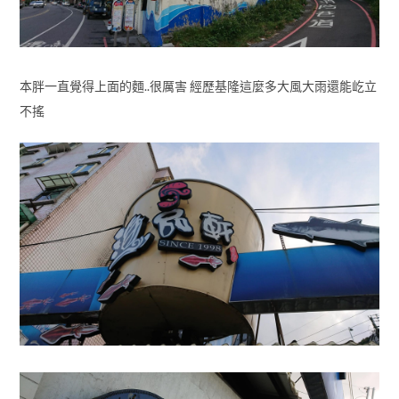
本胖一直覺得上面的麵..很厲害 經歷基隆這麼多大風大雨還能屹立
不搖