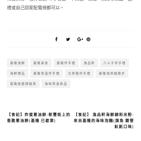
禮或自己回家配電視都可以。
基隆海鮮
基隆美食
基隆伴手禮
漁品軒
八斗子伴手禮
海鮮禮品
基隆常溫伴手禮
北寧路伴手禮
基隆海岸線散步
基隆旅遊順路買
海味常溫食品
【食記】炸蛋蔥油餅-新豐街上的
【食記】 漁品軒海鮮調和米粉-
文
香脆蔥油餅(基隆 已歇業)
來自基隆的海味泡麵(旗魚 鎖管
章
𩵚魠口味)
導