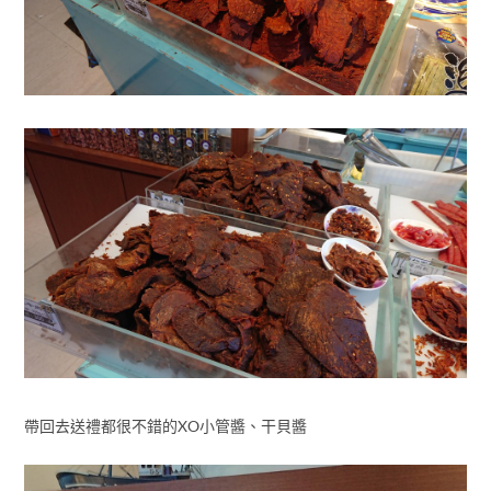
帶回去送禮都很不錯的XO小管醬、干貝醬