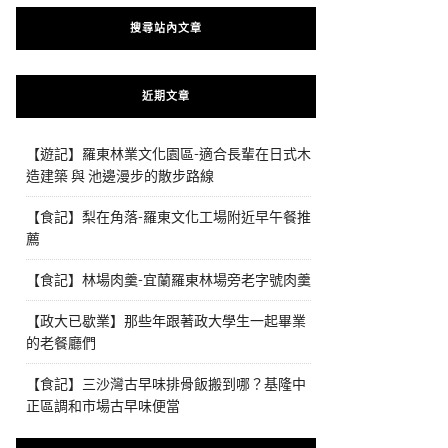
搜尋站內文章
近期文章
【遊記】羅東林業文化園區-適合長輩在日式木
造建築 與 池邊漫步的散步路線
【食記】梨在角落-羅東文化工場附近早午餐推
薦
【食記】林場肉羹-宜蘭羅東林場旁老字號肉羹
【政大已歇業】那些年跟著政大學生一起畢業
的老餐廳們
【食記】三沙灣古早味排骨飯搬到哪？基隆中
正區調和市場古早味便當