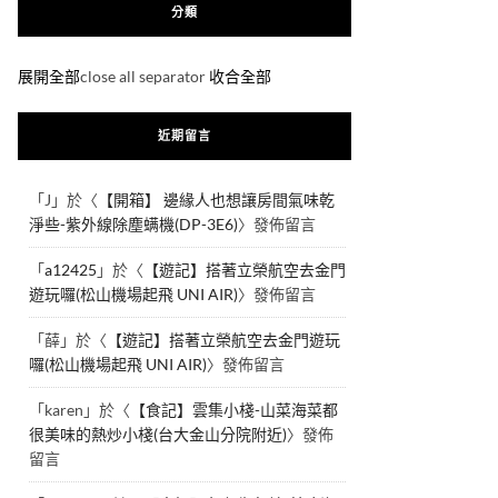
分類
展開全部
close all separator
收合全部
近期留言
「
J
」於〈
【開箱】 邊緣人也想讓房間氣味乾
淨些-紫外線除塵螨機(DP-3E6)
〉發佈留言
「
a12425
」於〈
【遊記】搭著立榮航空去金門
遊玩囉(松山機場起飛 UNI AIR)
〉發佈留言
「
薛
」於〈
【遊記】搭著立榮航空去金門遊玩
囉(松山機場起飛 UNI AIR)
〉發佈留言
「
karen
」於〈
【食記】雲集小棧-山菜海菜都
很美味的熱炒小棧(台大金山分院附近)
〉發佈
留言