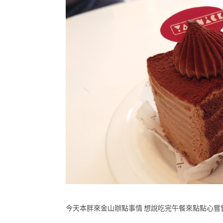
今天本胖來金山辦點事情 想說吃完午餐來點點心嘗