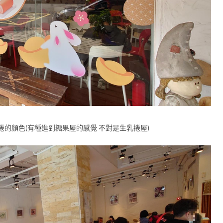
的顏色(有種進到糖果屋的感覺 不對是生乳捲屋)