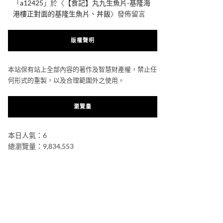
「
a12425
」於〈
【食記】丸九生魚片-基隆海
港樓正對面的基隆生魚片、丼飯
〉發佈留言
版權聲明
本站保有站上全部內容的著作及智慧財產權，禁止任
何形式的重製，以及合理範圍外之使用。
瀏覽量
本日人氣：6
總瀏覽量：9,834,553