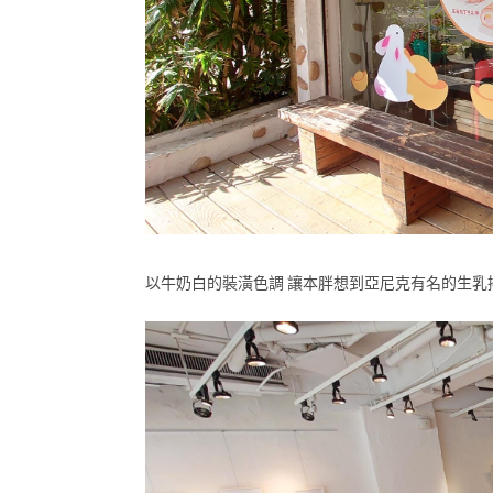
以牛奶白的裝潢色調 讓本胖想到亞尼克有名的生乳捲