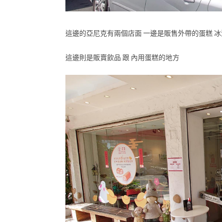
這邊的亞尼克有兩個店面 一邊是販售外帶的蛋糕 冰
這邊則是販賣飲品 跟 內用蛋糕的地方