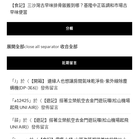
【食記】三沙灣古早味排骨飯搬到哪？基隆中正區調和市場古
早味便當
分類
展開全部
close all separator
收合全部
近期留言
「
J
」於〈
【開箱】 邊緣人也想讓房間氣味乾淨些-紫外線除塵
螨機(DP-3E6)
〉發佈留言
「
a12425
」於〈
【遊記】搭著立榮航空去金門遊玩囉(松山機場
起飛 UNI AIR)
〉發佈留言
「
薛
」於〈
【遊記】搭著立榮航空去金門遊玩囉(松山機場起飛
UNI AIR)
〉發佈留言