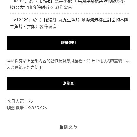
「
karen
」於〈
【食記】雲集小棧-山菜海菜都很美味的熱炒小
棧(台大金山分院附近)
〉發佈留言
「
a12425
」於〈
【食記】丸九生魚片-基隆海港樓正對面的基隆
生魚片、丼飯
〉發佈留言
版權聲明
本站保有站上全部內容的著作及智慧財產權，禁止任何形式的重製，以
及合理範圍外之使用。
瀏覽量
本日人氣：75
總瀏覽量：9,835,626
相關文章