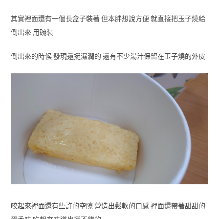
其實裡面還有一個長盒子裝著 但本胖想說方便 就直接把玉子燒給
倒出來 用碗裝
倒出來的時候 發現還挺濕潤的 還有不少湯汁保留在玉子燒的外皮
咬起來裡面還有些許的空隙 營造出鬆軟的口感 裡面還帶著甜甜的