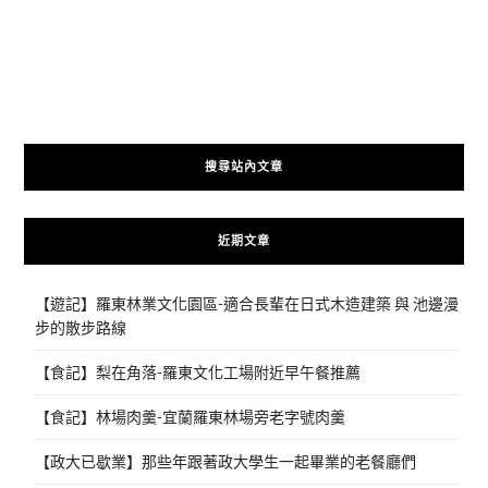
搜尋站內文章
近期文章
【遊記】羅東林業文化園區-適合長輩在日式木造建築 與 池邊漫
步的散步路線
【食記】梨在角落-羅東文化工場附近早午餐推薦
【食記】林場肉羹-宜蘭羅東林場旁老字號肉羹
【政大已歇業】那些年跟著政大學生一起畢業的老餐廳們