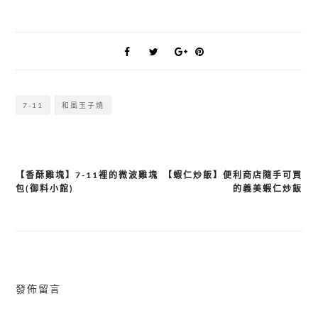
7-11
和風玉子燒
【香酥雞塊】7-11裡的微波雞塊
【蝦仁炒飯】便利商店隨手可買
文
包(御料小館)
的義美蝦仁炒飯
章
導
覽
發佈留言