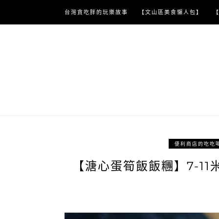
Skip
台灣貪吃胖的玩樂故事
【文山區美食懶人包】
to
content
便利商店的吃吃
【溏心蛋筍飯飯糰】7-1