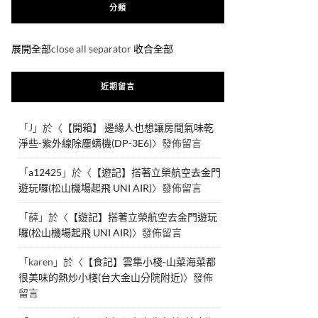
分類
展開全部
close all separator
收合全部
近期留言
「
J
」於〈
【開箱】 邊緣人也想讓房間氣味乾
淨些-紫外線除塵螨機(DP-3E6)
〉發佈留言
「
a12425
」於〈
【遊記】搭著立榮航空去金門
遊玩囉(松山機場起飛 UNI AIR)
〉發佈留言
「
薛
」於〈
【遊記】搭著立榮航空去金門遊玩
囉(松山機場起飛 UNI AIR)
〉發佈留言
「
karen
」於〈
【食記】雲集小棧-山菜海菜都
很美味的熱炒小棧(台大金山分院附近)
〉發佈
留言