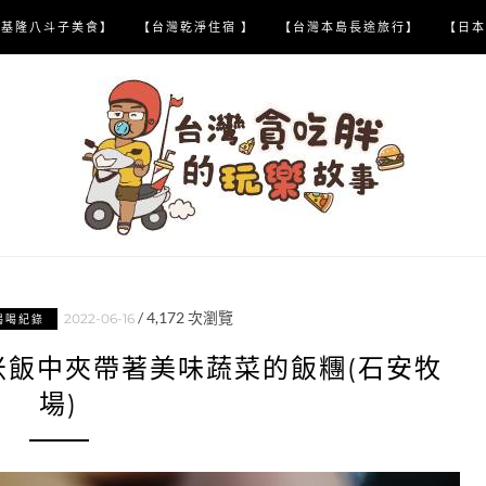
【基隆八斗子美食】
【台灣乾淨住宿 】
【台灣本島長途旅行】
【日本
/
4,172
次瀏覽
2022-06-16
喝喝紀錄
1米飯中夾帶著美味蔬菜的飯糰(石安牧
場)