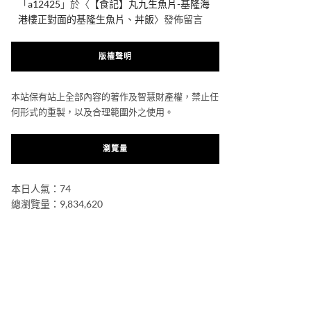
「
a12425
」於〈
【食記】丸九生魚片-基隆海
港樓正對面的基隆生魚片、丼飯
〉發佈留言
版權聲明
本站保有站上全部內容的著作及智慧財產權，禁止任
何形式的重製，以及合理範圍外之使用。
瀏覽量
本日人氣：74
總瀏覽量：9,834,620