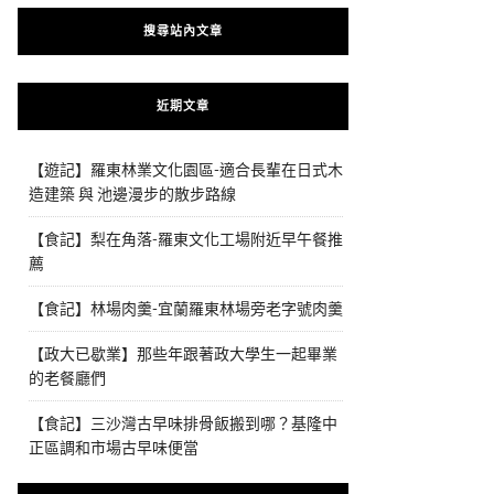
搜尋站內文章
近期文章
【遊記】羅東林業文化園區-適合長輩在日式木
造建築 與 池邊漫步的散步路線
【食記】梨在角落-羅東文化工場附近早午餐推
薦
【食記】林場肉羹-宜蘭羅東林場旁老字號肉羹
【政大已歇業】那些年跟著政大學生一起畢業
的老餐廳們
【食記】三沙灣古早味排骨飯搬到哪？基隆中
正區調和市場古早味便當