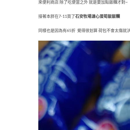
來便利商店 除了吃便當之外 就是要加點飯糰才對~
接著本胖在7-11買了
石安牧場溏心蛋筍飯飯糰
同樣也是因為有65折 覺得很划算 荷包不會太傷就