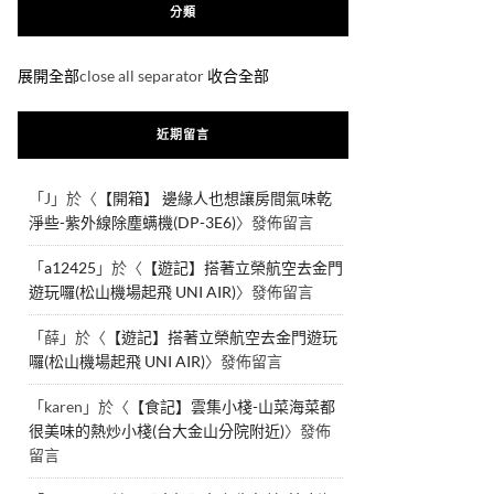
分類
展開全部
close all separator
收合全部
近期留言
「
J
」於〈
【開箱】 邊緣人也想讓房間氣味乾
淨些-紫外線除塵螨機(DP-3E6)
〉發佈留言
「
a12425
」於〈
【遊記】搭著立榮航空去金門
遊玩囉(松山機場起飛 UNI AIR)
〉發佈留言
「
薛
」於〈
【遊記】搭著立榮航空去金門遊玩
囉(松山機場起飛 UNI AIR)
〉發佈留言
「
karen
」於〈
【食記】雲集小棧-山菜海菜都
很美味的熱炒小棧(台大金山分院附近)
〉發佈
留言