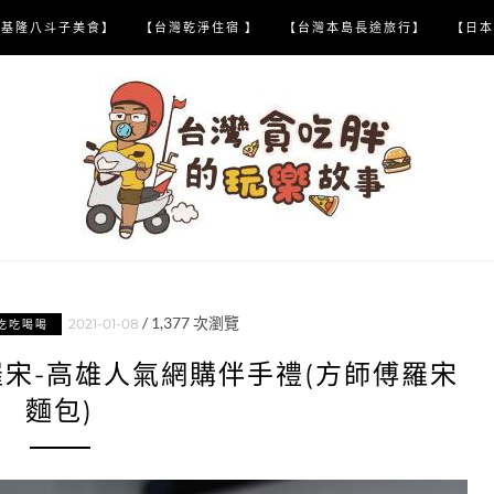
【基隆八斗子美食】
【台灣乾淨住宿 】
【台灣本島長途旅行】
【日本
/
1,377
次瀏覽
2021-01-08
吃吃喝喝
宋-高雄人氣網購伴手禮(方師傅羅宋
麵包)