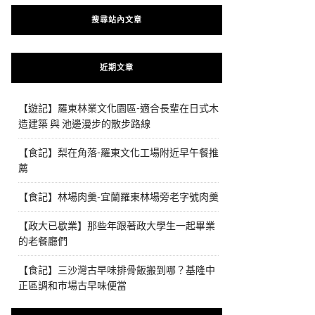
搜尋站內文章
近期文章
【遊記】羅東林業文化園區-適合長輩在日式木
造建築 與 池邊漫步的散步路線
【食記】梨在角落-羅東文化工場附近早午餐推
薦
【食記】林場肉羹-宜蘭羅東林場旁老字號肉羹
【政大已歇業】那些年跟著政大學生一起畢業
的老餐廳們
【食記】三沙灣古早味排骨飯搬到哪？基隆中
正區調和市場古早味便當