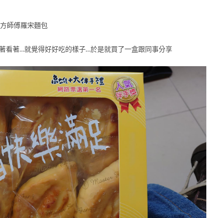
-方師傅羅宋麵包
看著看著…就覺得好好吃的樣子…於是就買了一盒跟同事分享