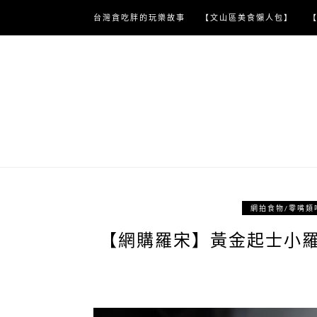
Skip
台灣貪吃胖的玩樂故事
【文山區美食懶人包】
to
content
網拍食物/零嘴類
【網購羅宋】黃金起士小羅