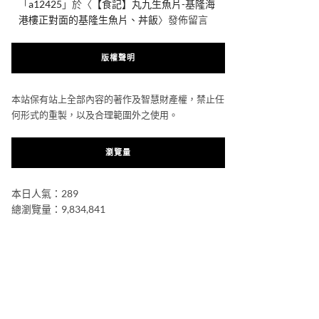
「
a12425
」於〈
【食記】丸九生魚片-基隆海
港樓正對面的基隆生魚片、丼飯
〉發佈留言
版權聲明
本站保有站上全部內容的著作及智慧財產權，禁止任
何形式的重製，以及合理範圍外之使用。
瀏覽量
本日人氣：289
總瀏覽量：9,834,841