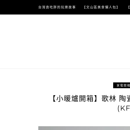
Skip
台灣貪吃胖的玩樂故事
【文山區美食懶人包】
to
content
家電開
【小暖爐開箱】歌林 陶
(K