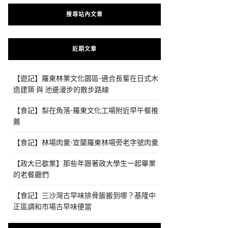
搜尋站內文章
近期文章
【遊記】羅東林業文化園區-適合長輩在日式木
造建築 與 池邊漫步的散步路線
【食記】梨在角落-羅東文化工場附近早午餐推
薦
【食記】林場肉羹-宜蘭羅東林場旁老字號肉羹
【政大已歇業】那些年跟著政大學生一起畢業
的老餐廳們
【食記】三沙灣古早味排骨飯搬到哪？基隆中
正區調和市場古早味便當