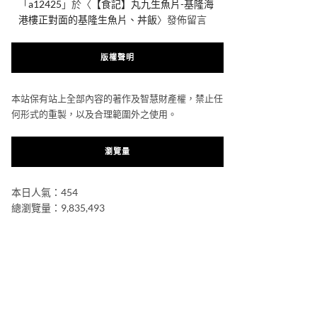
「
a12425
」於〈
【食記】丸九生魚片-基隆海
港樓正對面的基隆生魚片、丼飯
〉發佈留言
版權聲明
本站保有站上全部內容的著作及智慧財產權，禁止任
何形式的重製，以及合理範圍外之使用。
瀏覽量
本日人氣：454
總瀏覽量：9,835,493