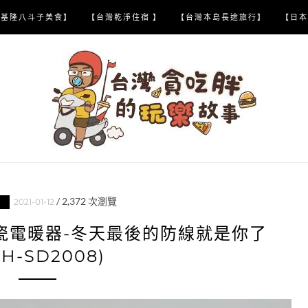
【基隆八斗子美食】
【台灣乾淨住宿 】
【台灣本島長途旅行】
【日本
/
2,372
次瀏覽
2021-01-12
箱
瓷電暖器-冬天最後的防線就是你了
FH-SD2008)