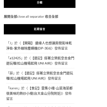
分類
展開全部
close all separator
收合全部
近期留言
「
J
」於〈
【開箱】 邊緣人也想讓房間氣味乾
淨些-紫外線除塵螨機(DP-3E6)
〉發佈留言
「
a12425
」於〈
【遊記】搭著立榮航空去金門
遊玩囉(松山機場起飛 UNI AIR)
〉發佈留言
「
薛
」於〈
【遊記】搭著立榮航空去金門遊玩
囉(松山機場起飛 UNI AIR)
〉發佈留言
「
karen
」於〈
【食記】雲集小棧-山菜海菜都
很美味的熱炒小棧(台大金山分院附近)
〉發佈
留言