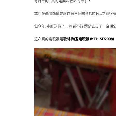
有夠冷的…真的是要叫救命的冷了!!
本胖在基隆準備要度過第三個寒冬的時候…之前很有
但今年..本胖認慫了…. 冷到不行 還是去買了一台暖氣
這次買的電暖器是
歌林 陶瓷電暖器 (KFH-SD2008)