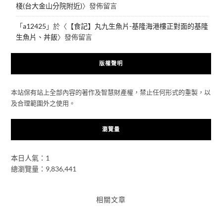
棧(台大金山分院附近)
〉發佈留言
「
a12425
」於〈
【食記】丸九生魚片-基隆海港樓正對面的基隆
生魚片、丼飯
〉發佈留言
版權聲明
本站保有站上全部內容的著作及智慧財產權，禁止任何形式的重製，以
及合理範圍外之使用。
瀏覽量
本日人氣：1
總瀏覽量：9,836,441
相關文章