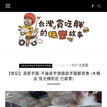
Skip
to
content
/
837
次瀏覽
2021-08-27
已歇業但帶給本胖歡樂的好餐廳
【食記】清原芋圓-不論是芋頭還是芋圓都很香 (木柵
店 恆光橋附近 已歇業)