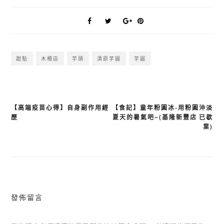
甜點
木柵店
芋頭
清原芋圓
芋圓
【高端疫苗心得】自身副作用經
【食記】童年粉圓冰-用粉圓沖淡
文
歷
夏天的暑氣吧~(基隆新豐店 已歇
章
業)
導
覽
發佈留言