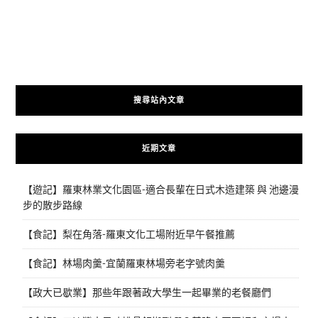
搜尋站內文章
近期文章
【遊記】羅東林業文化園區-適合長輩在日式木造建築 與 池邊漫
步的散步路線
【食記】梨在角落-羅東文化工場附近早午餐推薦
【食記】林場肉羹-宜蘭羅東林場旁老字號肉羹
【政大已歇業】那些年跟著政大學生一起畢業的老餐廳們