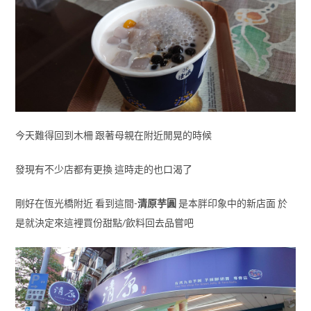
今天難得回到木柵 跟著母親在附近閒晃的時候
發現有不少店都有更換 這時走的也口渴了
剛好在恆光橋附近 看到這間-
清原芋圓
是本胖印象中的新店面 於
是就決定來這裡買份甜點/飲料回去品嘗吧