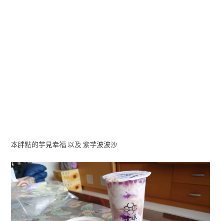
本胖點的芋見幸福 以及 紫芋波波沙