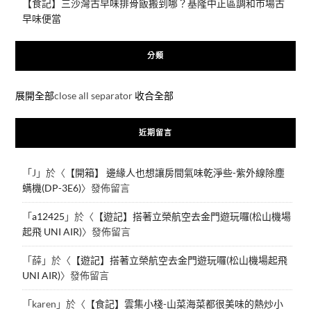
【食記】三沙灣古早味排骨飯搬到哪？基隆中正區調和市場古
早味便當
分類
展開全部
close all separator
收合全部
近期留言
「
J
」於〈
【開箱】 邊緣人也想讓房間氣味乾淨些-紫外線除塵
螨機(DP-3E6)
〉發佈留言
「
a12425
」於〈
【遊記】搭著立榮航空去金門遊玩囉(松山機場
起飛 UNI AIR)
〉發佈留言
「
薛
」於〈
【遊記】搭著立榮航空去金門遊玩囉(松山機場起飛
UNI AIR)
〉發佈留言
「
karen
」於〈
【食記】雲集小棧-山菜海菜都很美味的熱炒小