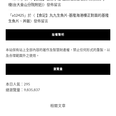
棧(台大金山分院附近)
〉發佈留言
「
a12425
」於〈
【食記】丸九生魚片-基隆海港樓正對面的基隆
生魚片、丼飯
〉發佈留言
版權聲明
本站保有站上全部內容的著作及智慧財產權，禁止任何形式的重製，以
及合理範圍外之使用。
瀏覽量
本日人氣：295
總瀏覽量：9,835,837
相關文章