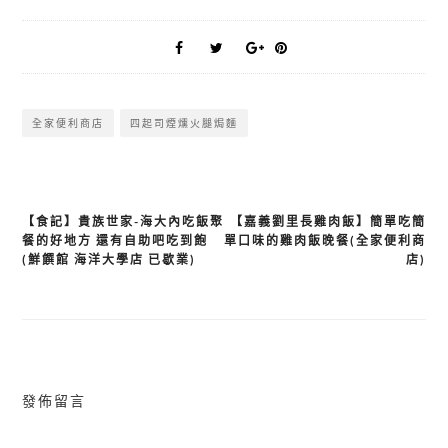
全家便利商店
四起司煙燻火腿焗麵
【食記】貴族世家-海大內吃飯聚
【嘉義劉里長雞肉飯】簡單吃簡
文
餐的好地方 還有自助吧吃到飽
單口味的雞肉飯晚餐(全家便利商
章
(鮮饌館 海洋大學店 已歇業)
店)
導
覽
發佈留言