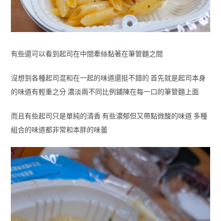
有些還可以看到起司在中間牽絲黏著在筆管麵之間
沒想到各種起司混和在一起的味道還挺不錯的 首先就是起司本身
的味道有輕重之分 濃淡兩不同比例鋪陳在每一口的筆管麵上面
而且有些起司只是單純的清香 有些濃郁但又帶點微酸的味道 多種
組合的味道都非常和本胖的味蕾