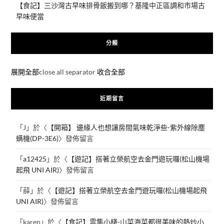
【食記】三沙灣古早味排骨飯搬到哪？基隆中正區調和市場古
早味便當
分類
展開全部
close all separator
收合全部
近期留言
「
J
」於〈
【開箱】 邊緣人也想讓房間氣味乾淨些-紫外線除塵
螨機(DP-3E6)
〉發佈留言
「
a12425
」於〈
【遊記】搭著立榮航空去金門遊玩囉(松山機場
起飛 UNI AIR)
〉發佈留言
「
薛
」於〈
【遊記】搭著立榮航空去金門遊玩囉(松山機場起飛
UNI AIR)
〉發佈留言
「
karen
」於〈
【食記】雲集小棧-山菜海菜都很美味的熱炒小