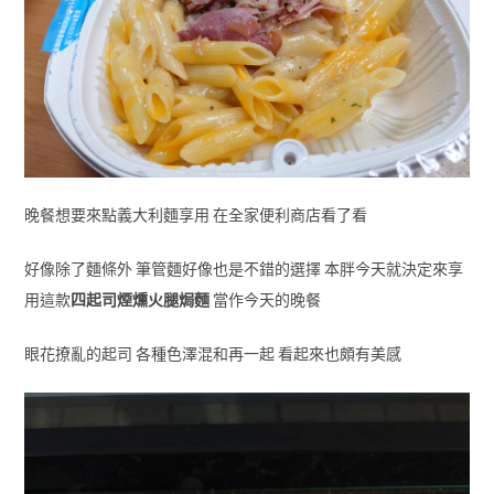
晚餐想要來點義大利麵享用 在全家便利商店看了看
好像除了麵條外 筆管麵好像也是不錯的選擇 本胖今天就決定來享
用這款
四起司煙燻火腿焗麵
當作今天的晚餐
眼花撩亂的起司 各種色澤混和再一起 看起來也頗有美感