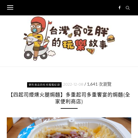
Skip
to
content
/
1,641
次瀏覽
2022-12-08
便利商店的吃吃喝喝紀錄
【四起司煙燻火腿焗麵】多重起司多重饗宴的焗麵(全
家便利商店)