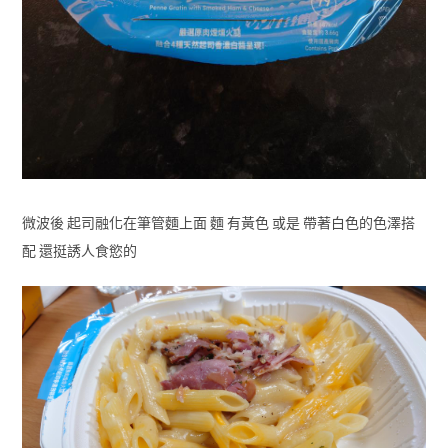
微波後 起司融化在筆管麵上面 麵 有黃色 或是 帶著白色的色澤搭
配 還挺誘人食慾的