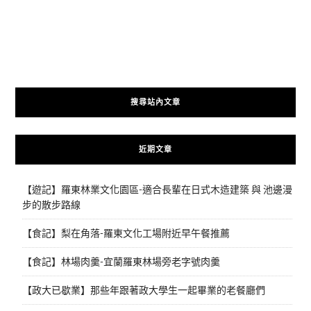
搜尋站內文章
近期文章
【遊記】羅東林業文化園區-適合長輩在日式木造建築 與 池邊漫
步的散步路線
【食記】梨在角落-羅東文化工場附近早午餐推薦
【食記】林場肉羹-宜蘭羅東林場旁老字號肉羹
【政大已歇業】那些年跟著政大學生一起畢業的老餐廳們