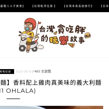
【基隆八斗子美食】
【台灣乾淨住宿 】
【台灣本島長途旅行】
【日本
/
465
次瀏覽
2023-06-10
喝喝紀錄
利麵】香料配上雞肉真美味的義大利麵
-11 OHLALA)