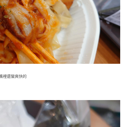
進嘴裡還蠻爽快的