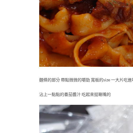
麵條的部分 帶點微微的嚼勁 寬板的size 一大片吃
沾上一點點的番茄醬汁 吃起來挺唰嘴的