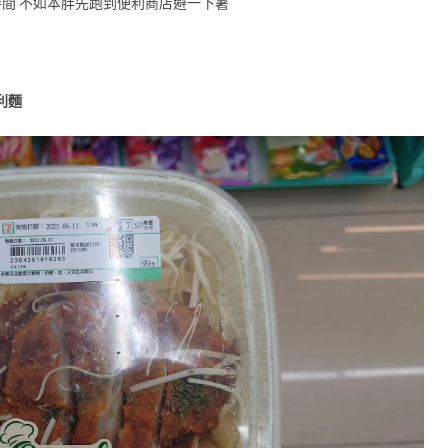
間 不如本胖先跑到便利商店避一下暑
利麵