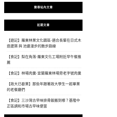
搜尋站內文章
近期文章
【遊記】羅東林業文化園區-適合長輩在日式木
造建築 與 池邊漫步的散步路線
【食記】梨在角落-羅東文化工場附近早午餐推
薦
【食記】林場肉羹-宜蘭羅東林場旁老字號肉羹
【政大已歇業】那些年跟著政大學生一起畢業
的老餐廳們
【食記】三沙灣古早味排骨飯搬到哪？基隆中
正區調和市場古早味便當