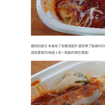
雞肉的部分 本身除了有醃漬過外 還有帶了點香料的
道挺豐富的(味道上有一點點的辣在裡面)