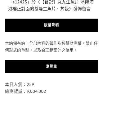
「
a12425
」於〈
【食記】丸九生魚片-基隆海
港樓正對面的基隆生魚片、丼飯
〉發佈留言
版權聲明
本站保有站上全部內容的著作及智慧財產權，禁止任
何形式的重製，以及合理範圍外之使用。
瀏覽量
本日人氣：259
總瀏覽量：9,834,802