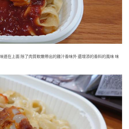
味道在上面 除了肉質軟嫩帶出的雞汁香味外 還增添的香料的風味 味