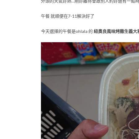
外頭的天氣好熱…剛好離待會跟別人約好還有一點時
午餐 就順便在7-11解決好了
今天選擇的午餐是ohlala 的
紐奧良風味烤雞生義大