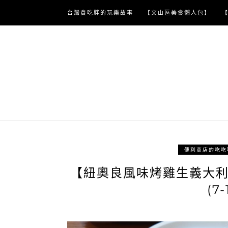
Skip
台灣貪吃胖的玩樂故事
【文山區美食懶人包】
to
content
便利商店的吃吃
【紐奧良風味烤雞生義大
(7