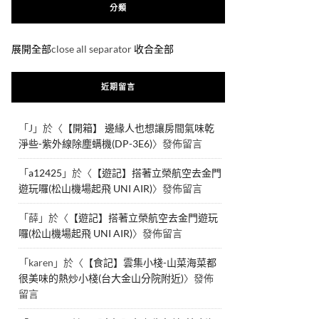
分類
展開全部
close all separator
收合全部
近期留言
「
J
」於〈
【開箱】 邊緣人也想讓房間氣味乾
淨些-紫外線除塵螨機(DP-3E6)
〉發佈留言
「
a12425
」於〈
【遊記】搭著立榮航空去金門
遊玩囉(松山機場起飛 UNI AIR)
〉發佈留言
「
薛
」於〈
【遊記】搭著立榮航空去金門遊玩
囉(松山機場起飛 UNI AIR)
〉發佈留言
「
karen
」於〈
【食記】雲集小棧-山菜海菜都
很美味的熱炒小棧(台大金山分院附近)
〉發佈
留言