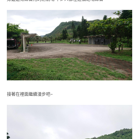
接著在裡面繼續漫步吧~