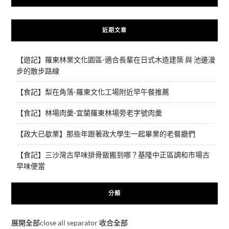
近期文章
【遊記】羅東林業文化園區-適合長輩在日式木造建築 與 池邊漫
步的散步路線
【食記】梨在角落-羅東文化工場附近早午餐推薦
【食記】林場肉羹-宜蘭羅東林場旁老字號肉羹
【政大已歇業】那些年跟著政大學生一起畢業的老餐廳們
【食記】三沙灣古早味排骨飯搬到哪？基隆中正區調和市場古
早味便當
分類
展開全部
close all separator
收合全部