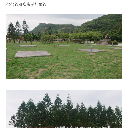
徐徐的風吹來挺舒服的