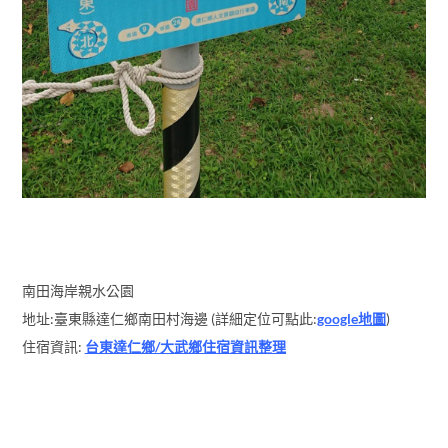
南田海岸親水公園
地址:臺東縣達仁鄉南田村海邊 (詳細定位可點此:
google地圖
)
住宿資訊:
台東達仁鄉/大武鄉住宿資訊整理