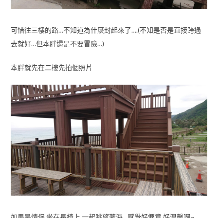
可惜往三樓的路…不知道為什麼封起來了….(不知是否是直接跨過
去就好…但本胖還是不要冒險…)
本胖就先在二樓先拍個照片
如果是情侶 坐在長椅上 一起眺望著海…感覺好愜意 好溫馨啊~