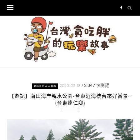
Skip
to
content
/
2,347
次瀏覽
2020-03-18
東部景點走走看看
【遊記】南田海岸親水公園-台東近海樓台來好賞景~
(台東達仁鄉)