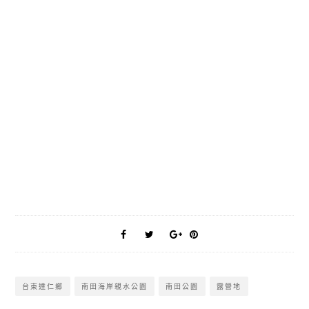
台東達仁鄉
南田海岸親水公園
南田公園
露營地