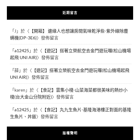
近期留言
「
J
」於〈
【開箱】 邊緣人也想讓房間氣味乾淨些-紫外線除塵
螨機(DP-3E6)
〉發佈留言
「
a12425
」於〈
【遊記】搭著立榮航空去金門遊玩囉(松山機場
起飛 UNI AIR)
〉發佈留言
「
薛
」於〈
【遊記】搭著立榮航空去金門遊玩囉(松山機場起飛
UNI AIR)
〉發佈留言
「
karen
」於〈
【食記】雲集小棧-山菜海菜都很美味的熱炒小
棧(台大金山分院附近)
〉發佈留言
「
a12425
」於〈
【食記】丸九生魚片-基隆海港樓正對面的基隆
生魚片、丼飯
〉發佈留言
版權聲明