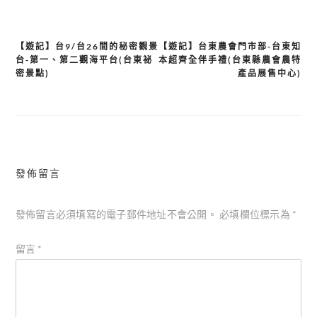
【遊記】台9/台26間的秘密觀景
【遊記】台東農會門市部-台東知
文
台-第一、第二觀海平台(台東祕
本超齊全伴手禮(台東縣農會農特
章
密景點)
產品展售中心)
導
覽
發佈留言
發佈留言必須填寫的電子郵件地址不會公開。
必填欄位標示為
*
留言
*