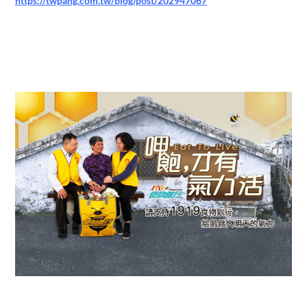
https://twpang.com.tw/blog/post/202947067