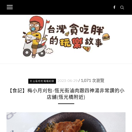
Skip
to
content
/
1,071
次瀏覽
2023-06-29
文山區吃吃喝喝紀錄
【食記】梅小月刈包-恆光街滷肉跟四神湯非常讚的小
店舖(恆光橋附近)