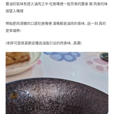
醬油的氣味有透入滷肉之中 吃進嘴裡一股芳香的醬香 跟 肉香的味
道竄入嘴裡
帶點肥肉滑嫩的口感吃進嘴裡 滿嘴都是滷肉的香味…這一刻 真的
是幸福啊~
(本胖可是很喜歡這種由油脂引出的肉香味…真讚)