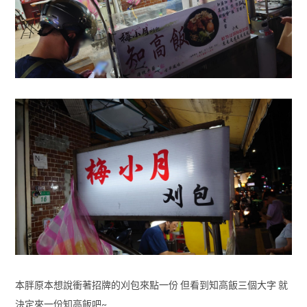
本胖原本想說衝著招牌的刈包來點一份 但看到知高飯三個大字 就
決定來一份知高飯吧~