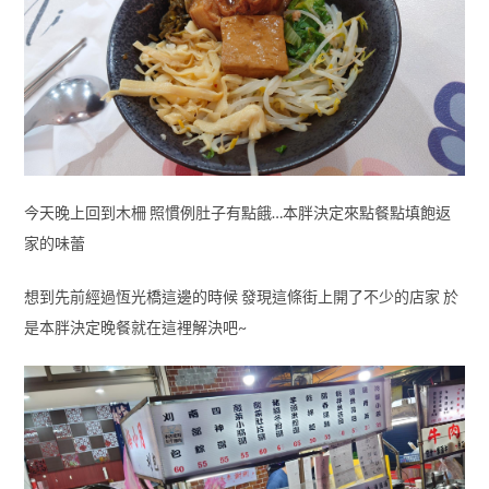
今天晚上回到木柵 照慣例肚子有點餓…本胖決定來點餐點填飽返
家的味蕾
想到先前經過恆光橋這邊的時候 發現這條街上開了不少的店家 於
是本胖決定晚餐就在這裡解決吧~