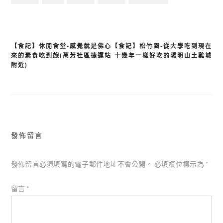
【食記】休閒食堂-感覺就是佛心
【食記】松竹園-從大學吃到現在
文
來的素食吃到飽(萬芳社區捷運站
十幾年一樣好吃的陽明山土雞城
章
附近)
導
覽
發佈留言
發佈留言必須填寫的電子郵件地址不會公開。
必填欄位標示為
*
留言
*