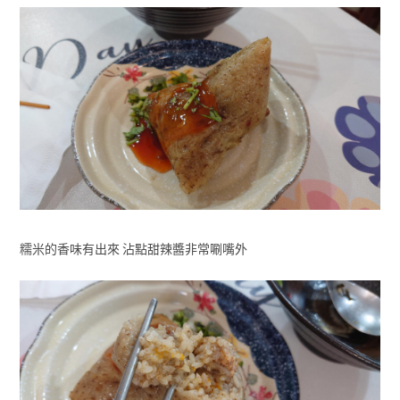
糯米的香味有出來 沾點甜辣醬非常唰嘴外