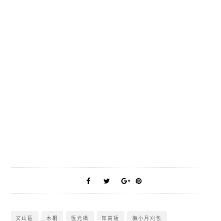
文山區
木柵
恆光橋
知高飯
梅小月刈包