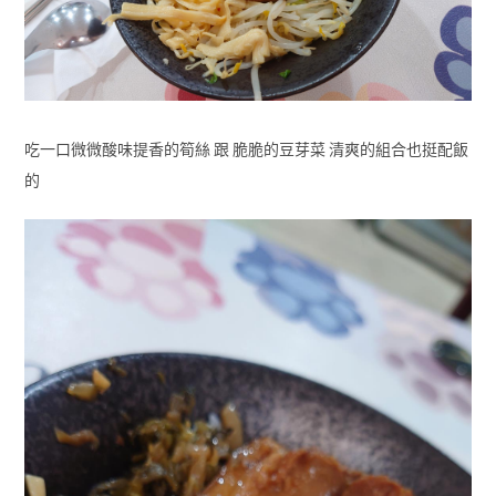
吃一口微微酸味提香的筍絲 跟 脆脆的豆芽菜 清爽的組合也挺配飯
的