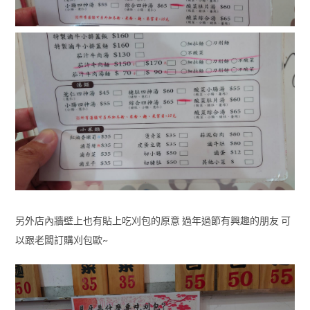
另外店內牆壁上也有貼上吃刈包的原意 過年過節有興趣的朋友 可
以跟老闆訂購刈包歐~