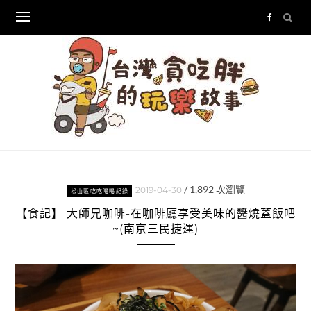
Skip
to
content
/
1,892
次瀏覽
2019-04-30
松山區吃吃喝喝紀錄
【食記】 大師兄咖啡-在咖啡廳享受美味的醬燒蓋飯吧
~(南京三民捷運)