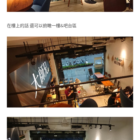
在樓上的話 還可以俯瞰一樓&吧台區