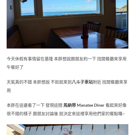
今天休假有事情留在基隆 本胖想說跟朋友約一下 找間餐廳來享用
午餐好了
天氣真的不錯 本胖想說 不如就來到
八斗子車站
附近 找間餐廳來享
用
本胖在這邊看了一下 發現這間
馬納蒂 Manatee Diner
看起來好像
很不錯的樣子 跟朋友討論後 就決定來這裡享用他們家的餐點囉~