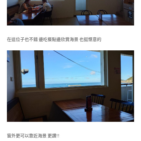
在這位子也不錯 邊吃餐點邊欣賞海景 也挺愜意的
窗外更可以靠近海景 更讚!!