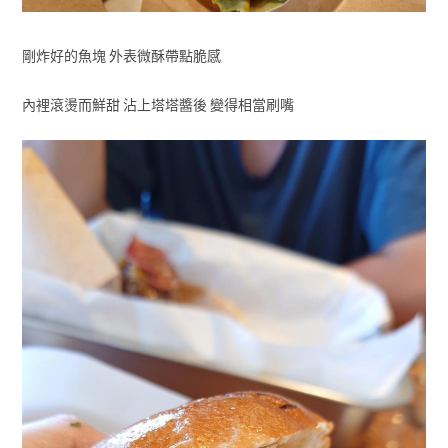
剛炸好的魚塊 外表微酥帶點脆感
內裡滾燙而鮮甜 沾上塔塔醬後 變得相當刷嘴