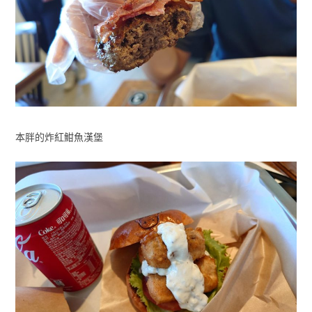
本胖的炸紅魽魚漢堡