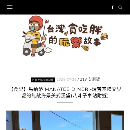
Skip
to
content
/
219
次瀏覽
2024-07-28
台灣吃吃喝喝紀錄
【食記】馬納蒂 MANATEE DINER -瑞芳基隆交界
處的無敵海景美式漢堡(八斗子車站附近)