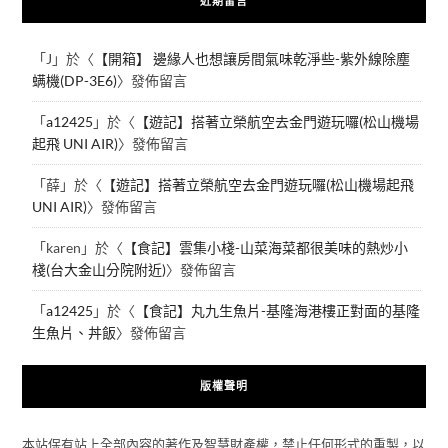
近期留言
「
J
」於〈
【開箱】 邊緣人也想讓房間氣味乾淨些-紫外線除塵
螨機(DP-3E6)
〉發佈留言
「
a12425
」於〈
【遊記】搭著立榮航空去金門遊玩囉(松山機場
起飛 UNI AIR)
〉發佈留言
「
薛
」於〈
【遊記】搭著立榮航空去金門遊玩囉(松山機場起飛
UNI AIR)
〉發佈留言
「
karen
」於〈
【食記】雲集小棧-山菜海菜都很美味的熱炒小
棧(台大金山分院附近)
〉發佈留言
「
a12425
」於〈
【食記】丸九生魚片-基隆海港樓正對面的基隆
生魚片、丼飯
〉發佈留言
版權聲明
本站保有站上全部內容的著作及智慧財產權，禁止任何形式的重製，以