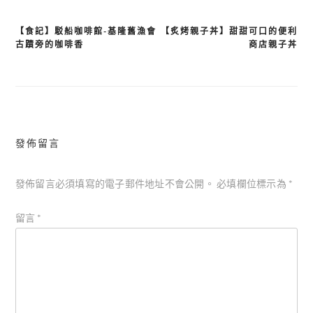
【食記】駁船咖啡館-基隆舊漁會
【炙烤親子丼】甜甜可口的便利
文
古蹟旁的咖啡香
商店親子丼
章
導
覽
發佈留言
發佈留言必須填寫的電子郵件地址不會公開。
必填欄位標示為
*
留言
*