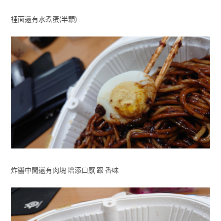
裡面還有水煮蛋(半顆)
炸醬中間還有肉塊 增添口感 跟 香味