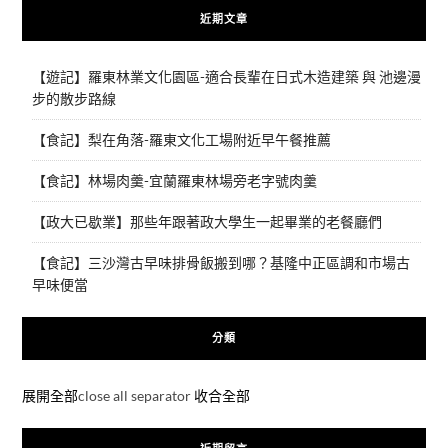
近期文章
【遊記】羅東林業文化園區-適合長輩在日式木造建築 與 池邊漫
步的散步路線
【食記】梨在角落-羅東文化工場附近早午餐推薦
【食記】林場肉羹-宜蘭羅東林場旁老字號肉羹
【政大已歇業】那些年跟著政大學生一起畢業的老餐廳們
【食記】三沙灣古早味排骨飯搬到哪？基隆中正區調和市場古
早味便當
分類
展開全部
close all separator
收合全部