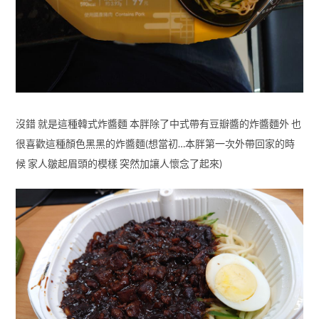
沒錯 就是這種韓式炸醬麵 本胖除了中式帶有豆瓣醬的炸醬麵外 也
很喜歡這種顏色黑黑的炸醬麵(想當初…本胖第一次外帶回家的時
候 家人皺起眉頭的模樣 突然加讓人懷念了起來)