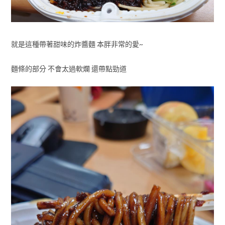
就是這種帶著甜味的炸醬麵 本胖非常的愛~
麵條的部分 不會太過軟爛 還帶點勁道