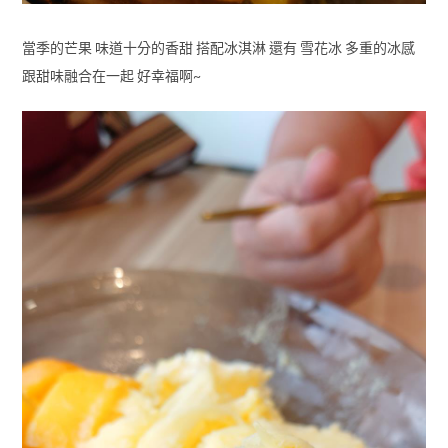
當季的芒果 味道十分的香甜 搭配冰淇淋 還有 雪花冰 多重的冰感
跟甜味融合在一起 好幸福啊~