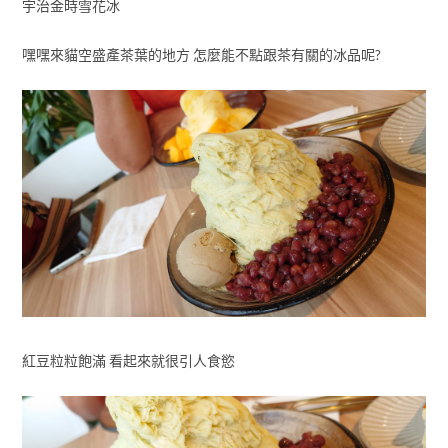
宇治金時雪花冰
嘿嘿來貓空盛產茶葉的地方 怎麼能不點跟茶有關的冰品呢?
紅豆粒粒飽滿 看起來就很引人食慾