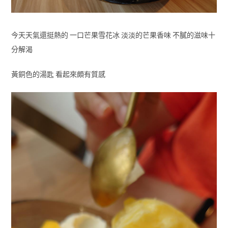
今天天氣還挺熱的 一口芒果雪花冰 淡淡的芒果香味 不膩的滋味十
分解渴
黃銅色的湯匙 看起來頗有質感