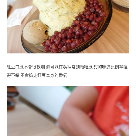
紅豆口感不會很軟爛 還可以在嘴裡常到顆粒感 甜的味道比例拿捏
得不錯 不會搶走紅豆本身的香氣