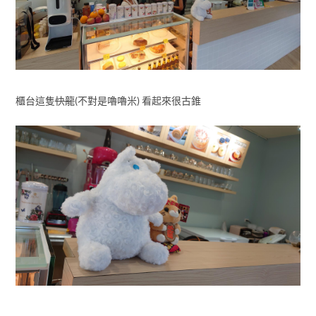
櫃台這隻
快龍
(不對是嚕嚕米) 看起來很古錐