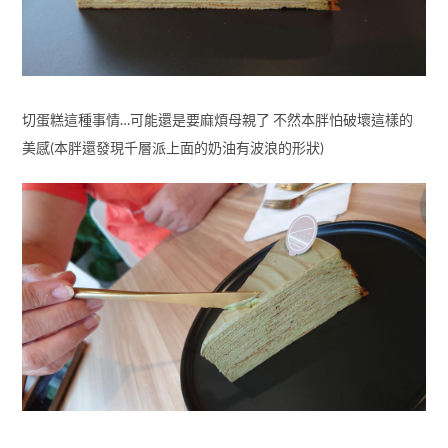
切蛋糕這種事情…可能還是要麻煩母親了 不然本胖怕破壞這樣的
美感(本胖還發現千層派上面的奶油有波浪的形狀)