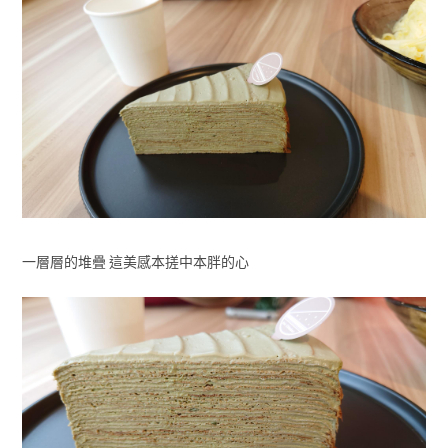
一層層的堆疊 這美感本搓中本胖的心