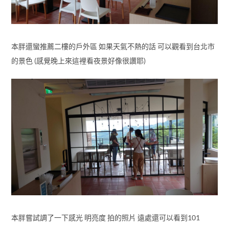
本胖還蠻推薦二樓的戶外區 如果天氣不熱的話 可以觀看到台北市
的景色 (感覺晚上來這裡看夜景好像很讚耶)
本胖嘗試調了一下感光 明亮度 拍的照片 遠處還可以看到101