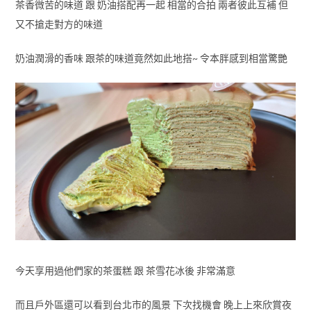
茶香微苦的味道 跟 奶油搭配再一起 相當的合拍 兩者彼此互補 但
又不搶走對方的味道
奶油潤滑的香味 跟茶的味道竟然如此地搭~ 令本胖感到相當驚艷
今天享用過他們家的茶蛋糕 跟 茶雪花冰後 非常滿意
而且戶外區還可以看到台北市的風景 下次找機會 晚上上來欣賞夜