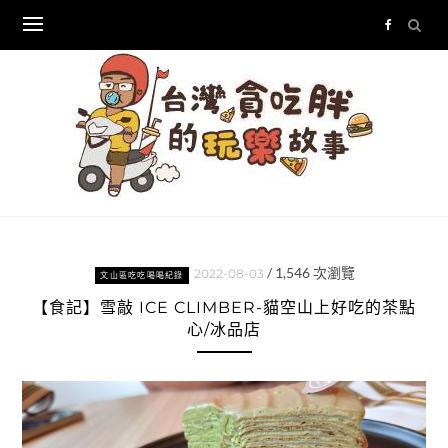
Skip
to
content
/
1,546
次瀏覽
2022-08-03
文山區吃吃喝喝紀錄
【食記】雪敲 ICE CLIMBER-貓空山上好吃的茶點
心/冰品店