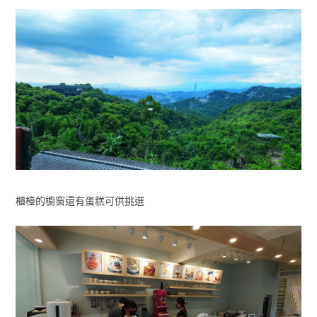
櫃檯的櫥窗還有蛋糕可供挑選