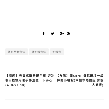
酥炸明太魚條
酥炸鱈魚條
炸鱈魚
【開箱】充電式隨身暖手棒-好冷
【食記】潮MINI-氣氛環境一級
文
啊!!趕快用暖手棒溫暖一下手心
棒的小餐館(木柵市場附近 有個
章
(AIBO USB)
人簡餐)
導
覽