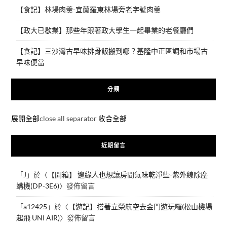
【食記】林場肉羹-宜蘭羅東林場旁老字號肉羹
【政大已歇業】那些年跟著政大學生一起畢業的老餐廳們
【食記】三沙灣古早味排骨飯搬到哪？基隆中正區調和市場古
早味便當
分類
展開全部
close all separator
收合全部
近期留言
「
J
」於〈
【開箱】 邊緣人也想讓房間氣味乾淨些-紫外線除塵
螨機(DP-3E6)
〉發佈留言
「
a12425
」於〈
【遊記】搭著立榮航空去金門遊玩囉(松山機場
起飛 UNI AIR)
〉發佈留言