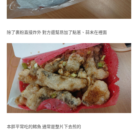
除了裹粉直接炸外 對方還幫昂加了點蔥、蒜末在裡面
本胖平常吃的鱈魚 通常是整片下去煎的