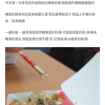
今天第一次享用到炸成條狀的鱈魚料理 剛起鍋外層酥酥脆脆的
裡面的鱈魚肉吃起來相當扎實 而且還帶點肉汁 再加上外層的蔥
末、蒜末點綴
一邊吃飯 一邊享用這道炸鱈魚提的料理 可說是相當的搭 (如果有
喝酒的朋友 搭配這個也很不錯 但..記得未滿18歲請勿飲酒)