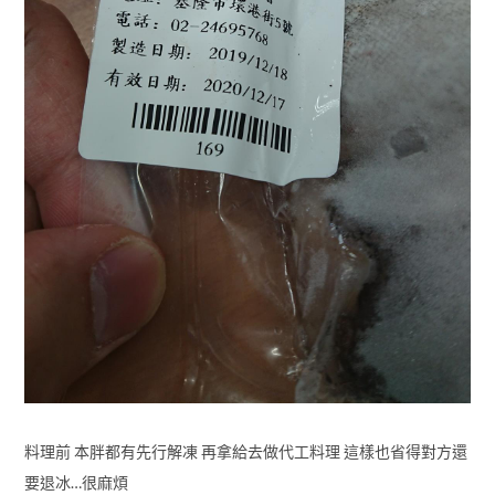
料理前 本胖都有先行解凍 再拿給去做代工料理 這樣也省得對方還
要退冰…很麻煩