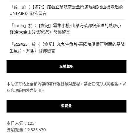
「
薛
」於〈
【遊記】搭著立榮航空去金門遊玩囉(松山機場起飛
UNI AIR)
〉發佈留言
「
karen
」於〈
【食記】雲集小棧-山菜海菜都很美味的熱炒小
棧(台大金山分院附近)
〉發佈留言
「
a12425
」於〈
【食記】丸九生魚片-基隆海港樓正對面的基隆
生魚片、丼飯
〉發佈留言
版權聲明
本站保有站上全部內容的著作及智慧財產權，禁止任何形式的重製，以
及合理範圍外之使用。
瀏覽量
本日人氣：125
總瀏覽量：9,835,670