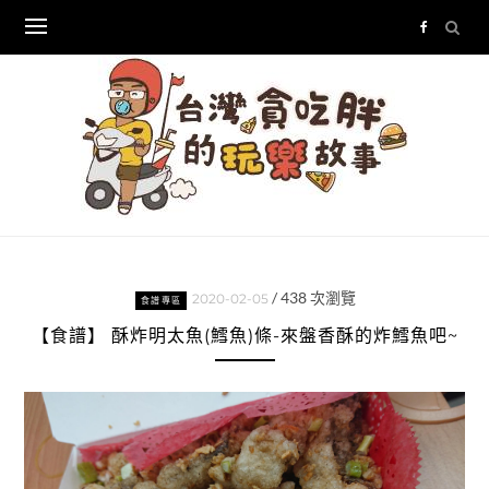
Skip
to
content
/
438
次瀏覽
2020-02-05
食譜專區
【食譜】 酥炸明太魚(鱈魚)條-來盤香酥的炸鱈魚吧~