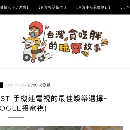
【基隆八斗子美食】
【台灣乾淨住宿 】
【台灣本島長途旅行】
【日本
/
2,980
次瀏覽
2020-01-20
AST-手機連電視的最佳娛樂選擇~
OOGLE接電視)