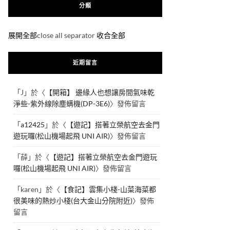
分類
展開全部
close all separator
收合全部
近期留言
「
J
」於〈
【開箱】 邊緣人也想讓房間氣味乾
淨些-紫外線除塵螨機(DP-3E6)
〉發佈留言
「
a12425
」於〈
【遊記】搭著立榮航空去金門
遊玩囉(松山機場起飛 UNI AIR)
〉發佈留言
「
薛
」於〈
【遊記】搭著立榮航空去金門遊玩
囉(松山機場起飛 UNI AIR)
〉發佈留言
「
karen
」於〈
【食記】雲集小棧-山菜海菜都
很美味的熱炒小棧(台大金山分院附近)
〉發佈
留言