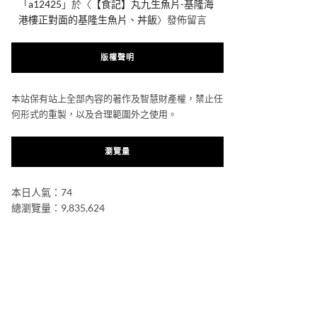
「
a12425
」於〈
【食記】丸九生魚片-基隆海
港樓正對面的基隆生魚片、丼飯
〉發佈留言
版權聲明
本站保有站上全部內容的著作及智慧財產權，禁止任
何形式的重製，以及合理範圍外之使用。
瀏覽量
本日人氣：74
總瀏覽量：9,835,624