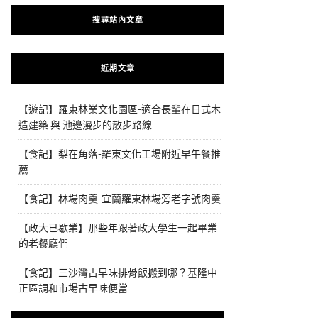
搜尋站內文章
近期文章
【遊記】羅東林業文化園區-適合長輩在日式木
造建築 與 池邊漫步的散步路線
【食記】梨在角落-羅東文化工場附近早午餐推
薦
【食記】林場肉羹-宜蘭羅東林場旁老字號肉羹
【政大已歇業】那些年跟著政大學生一起畢業
的老餐廳們
【食記】三沙灣古早味排骨飯搬到哪？基隆中
正區調和市場古早味便當