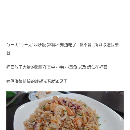
ㄅㄧㄤˋㄅㄧㄤˋ叫炒飯 (本胖不知道吃了…會不會…所以取這個諧
音)
裡面放了大量的海鮮在其中 小卷 小章魚 以及 蝦仁在裡面
這個海鮮雜燴的炒飯光看就滿足了