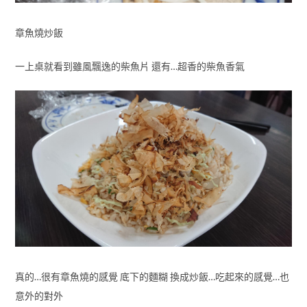
章魚燒炒飯
一上桌就看到雖風飄逸的柴魚片 還有…超香的柴魚香氣
真的…很有章魚燒的感覺 底下的麵糊 換成炒飯…吃起來的感覺…也
意外的對外