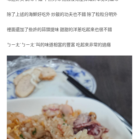
除了上述的海鮮好吃外 炒飯的功夫也不錯 除了粒粒分明外
裡面還加了些許的蒜頭提味 甜甜的洋蔥吃起來也很不錯
ㄅㄧㄤˋㄅㄧㄤˋ叫的味道相當的豐富 吃起來非常的過癮