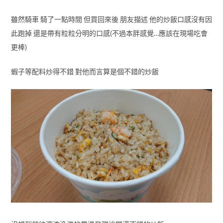
雖然騎車 騎了一點時間 但買回來後 朋友描述 他的炒飯口感沒有因
此跑掉 還是帶有粒粒分明的口感(不過本胖感覺…應該在現場吃會
更棒)
蝦子等配料炒得不錯 對他而言算是個不錯的炒飯