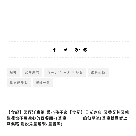
瑞芳
深澳漁港
ㄅㄧㄤˋㄅㄧㄤˋ叫炒飯
海鮮炒飯
章魚燒炒飯
爆炒一番
【食記】米匠洋廚館-帶小孩子來
【食記】日光冰店-又香又純又棉
文
這裡也不用擔心的西餐廳~(基隆
的仙草冰(基隆新豐街上)
章
深溪路 附設兒童遊樂/童書區)
導