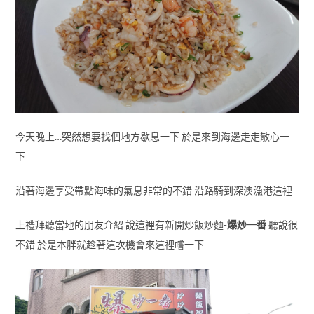
今天晚上…突然想要找個地方歇息一下 於是來到海邊走走散心一
下
沿著海邊享受帶點海味的氣息非常的不錯 沿路騎到深澳漁港這裡
上禮拜聽當地的朋友介紹 說這裡有新開炒飯炒麵-
爆炒一番
聽說很
不錯 於是本胖就趁著這次機會來這裡嚐一下