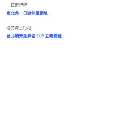
一日遊行程
東北角一日遊包車網址
瑞芳海上行程
台北瑞芳象鼻岩 SUP 立槳體驗