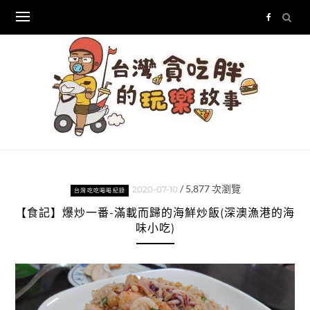
Skip
to
content
/
5,877
次瀏覽
2020-07-10
台灣吃吃喝喝紀錄
【食記】爆炒一番-滿載而歸的海鮮炒飯(深澳漁港的海
味小吃)