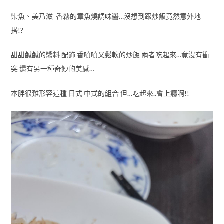
柴魚、美乃滋 香鬆的章魚燒調味醬…沒想到跟炒飯竟然意外地
搭!?
甜甜鹹鹹的醬料 配飾 香噴噴又鬆軟的炒飯 兩者吃起來…竟沒有衝
突 還有另一種奇妙的美感…
本胖很難形容這種 日式 中式的組合 但…吃起來..會上癮啊!!