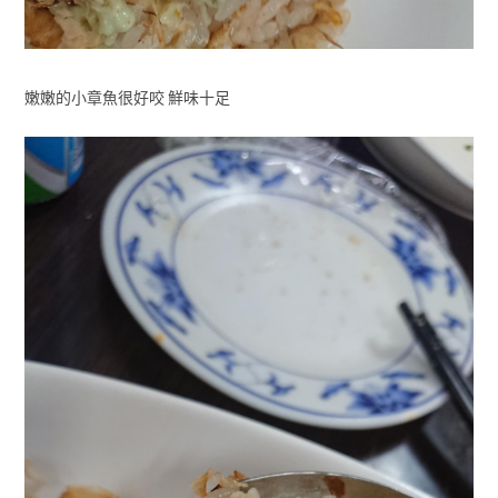
嫩嫩的小章魚很好咬 鮮味十足