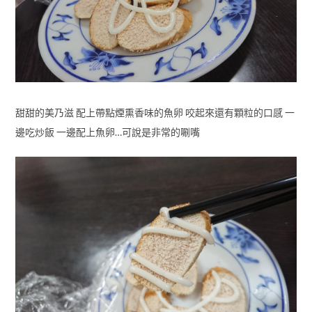
甜甜的美乃滋 配上帶點煙熏香味的魚卵 咬起來還有顆粒的口感 一
邊吃炒飯 一邊配上魚卵…可說是非常的唰嘴