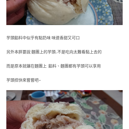
芋頭餡料中似乎有點奶味 味道香甜又可口
另外本胖要說 麵團上的芋頭..不是吃向太難看黏上去的
而是原本就鑲在麵團上 餡料、麵團都有芋頭可以享用
芋頭控快來嘗嘗吧~