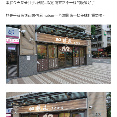
本胖今天趁著肚子..很餓… 就想說來點不一樣的晚餐好了
於是乎就來到這間-揉道nubun不老麵糰 來一探美味的饅頭囉~