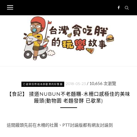
Skip
to
content
/
10,656
次瀏覽
2018-05-23
已歇業但帶給本胖歡樂的好餐廳
【食記】 揉道NUBUN不老麵糰-木柵口感極佳的美味
饅頭(動物園 老麵發酵 已歇業)
這間饅頭先前在木柵的社團、PTT討論版都有網友討論到