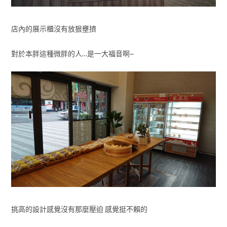
店內的展示櫃沒有放狠壅擠
對於本胖這種微胖的人…是一大福音啊~
挑高的設計感覺沒有那麼壓迫 感覺挺不賴的