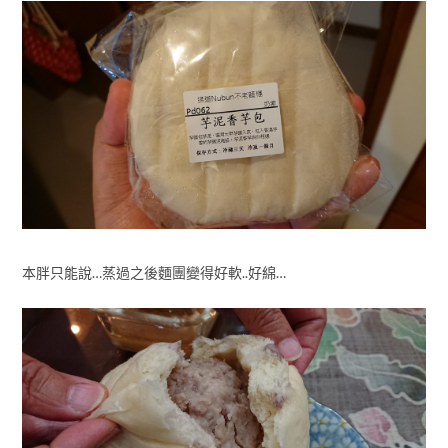
本胖只能說…蒸過之後麵團變得好軟..好綿…