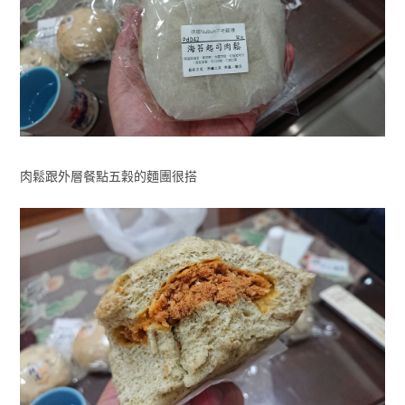
肉鬆跟外層餐點五穀的麵團很搭