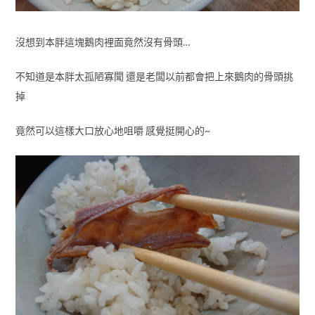
沒想到本胖這塊鵝肉裡面竟然沒有骨頭…
不知道是本胖太孤陋寡聞 還是老闆以前都會把上來鵝肉的骨頭挑
掉
竟然可以這樣大口放心地咀嚼 感覺挺開心的~