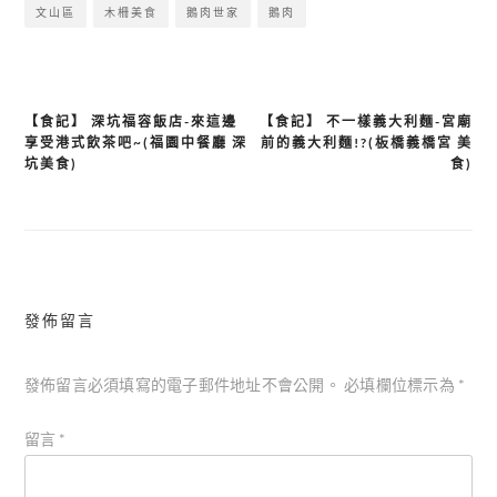
文山區
木柵美食
鵝肉世家
鵝肉
【食記】 深坑福容飯店-來這邊
【食記】 不一樣義大利麵-宮廟
文
享受港式飲茶吧~(福園中餐廳 深
前的義大利麵!?(板橋義橋宮 美
章
坑美食)
食)
導
覽
發佈留言
發佈留言必須填寫的電子郵件地址不會公開。
必填欄位標示為
*
留言
*