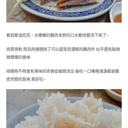
看到那油亮亮、水嫩嫩的鵝肉本胖的口水都快要流下來了~
肉質很軟 而且肉裡間除了可以感受到濃郁的鵝肉外 似乎還有點微
微煙燻的香味
咀嚼時不時會有美味的肉香從齒間流出 每吃一口嘴裡滿滿都是鵝
肉芳醇的氣味 真好吃~