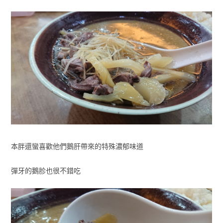
本胖還蠻喜歡他們鵝肝帶來的特殊濃郁味道
彈牙的鵝胗也很不錯吃