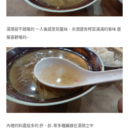
湯頭挺不錯喝的 一入後感受到薑絲、米酒還有榨菜滿滿的香味 還
蠻喜歡喝的~
內裡的料還挺多的 肝、胗..等多種臟器在湯頭之中