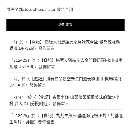
展開全部
close all separator
收合全部
近期留言
「
J
」於〈
【開箱】 邊緣人也想讓房間氣味乾淨些-紫外線除塵
螨機(DP-3E6)
〉發佈留言
「
a12425
」於〈
【遊記】搭著立榮航空去金門遊玩囉(松山機場
起飛 UNI AIR)
〉發佈留言
「
薛
」於〈
【遊記】搭著立榮航空去金門遊玩囉(松山機場起飛
UNI AIR)
〉發佈留言
「
karen
」於〈
【食記】雲集小棧-山菜海菜都很美味的熱炒小
棧(台大金山分院附近)
〉發佈留言
「
a12425
」於〈
【食記】丸九生魚片-基隆海港樓正對面的基隆
生魚片、丼飯
〉發佈留言