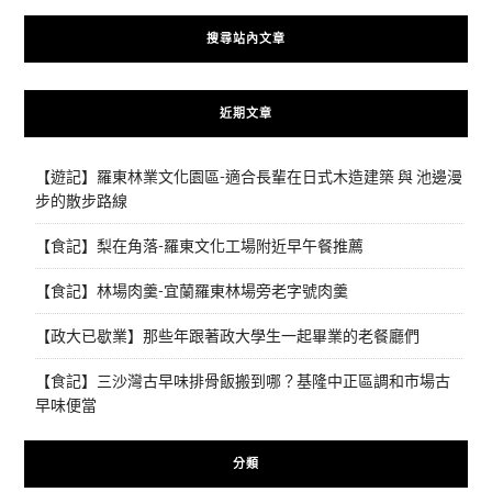
搜尋站內文章
近期文章
【遊記】羅東林業文化園區-適合長輩在日式木造建築 與 池邊漫
步的散步路線
【食記】梨在角落-羅東文化工場附近早午餐推薦
【食記】林場肉羹-宜蘭羅東林場旁老字號肉羹
【政大已歇業】那些年跟著政大學生一起畢業的老餐廳們
【食記】三沙灣古早味排骨飯搬到哪？基隆中正區調和市場古
早味便當
分類