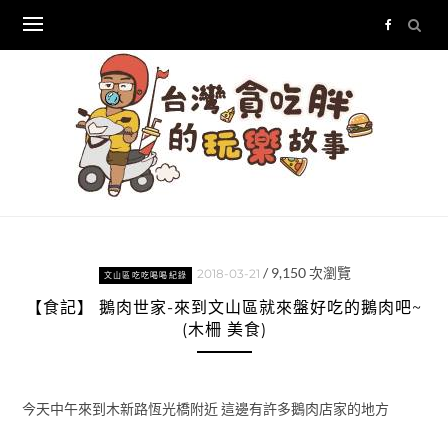
Skip
to
content
/
9,150
次瀏覽
2018-03-21
文山區吃吃喝喝紀錄
【食記】 鵝肉世家-來到文山區就來盤好吃的鵝肉吧~
(木柵 美食)
今天中午來到木新路恆光橋附近 這邊有許多鵝肉店家的地方