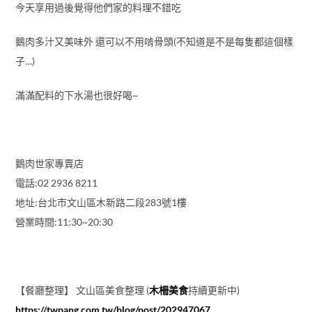
今天享用過後覺得他們家的料理不錯吃
鵝肉多汁又美味外 還可以不用啃骨頭(不知道是不是每隻都這個樣
子…)
滿滿配料的下水湯也很好喝~
鵝肉世家專賣店
電話:02 2936 8211
地址:台北市文山區木新路二段283號1樓
營業時間:11:30~20:30
【餐廳整理】 文山區美食整理 (
木柵美食
持續更新中)
https://twpang.com.tw/blog/post/202947067