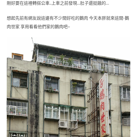
剛好要在這裡轉搭公車..上車之前發現…肚子還挺餓的…
想起先前有網友說這邊有不少間好吃的鵝肉 今天本胖就來這間-鵝
肉世家 享用看看他們家的鵝肉吧~