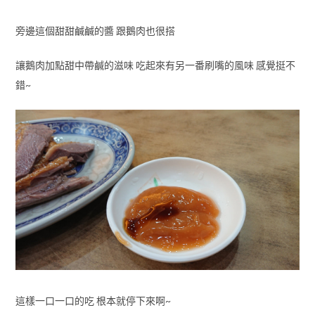
旁邊這個甜甜鹹鹹的醬 跟鵝肉也很搭
讓鵝肉加點甜中帶鹹的滋味 吃起來有另一番刷嘴的風味 感覺挺不
錯~
這樣一口一口的吃 根本就停下來啊~