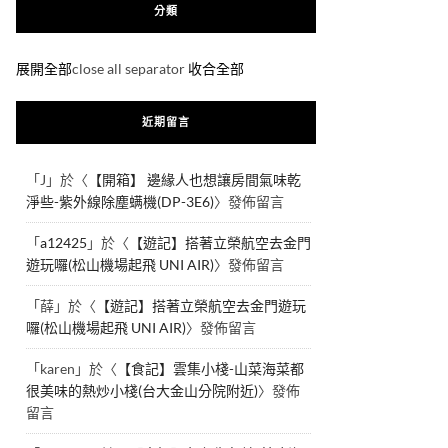
分類
展開全部
close all separator
收合全部
近期留言
「
J
」於〈
【開箱】 邊緣人也想讓房間氣味乾
淨些-紫外線除塵螨機(DP-3E6)
〉發佈留言
「
a12425
」於〈
【遊記】搭著立榮航空去金門
遊玩囉(松山機場起飛 UNI AIR)
〉發佈留言
「
薛
」於〈
【遊記】搭著立榮航空去金門遊玩
囉(松山機場起飛 UNI AIR)
〉發佈留言
「
karen
」於〈
【食記】雲集小棧-山菜海菜都
很美味的熱炒小棧(台大金山分院附近)
〉發佈
留言