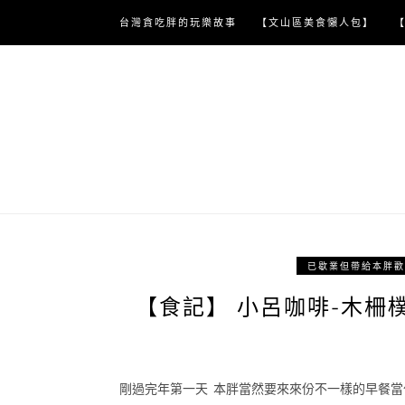
Skip
台灣貪吃胖的玩樂故事
【文山區美食懶人包】
to
content
已歇業但帶給本胖歡
【食記】 小呂咖啡-木柵樸
剛過完年第一天 本胖當然要來來份不一樣的早餐當