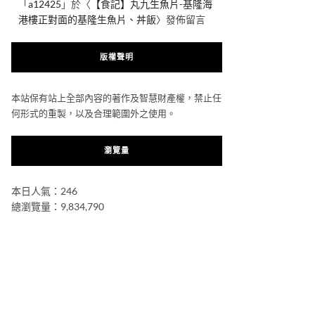
「
a12425
」於〈
【食記】丸九生魚片-基隆海
港樓正對面的基隆生魚片、丼飯
〉發佈留言
版權聲明
本站保有站上全部內容的著作及智慧財產權，禁止任
何形式的重製，以及合理範圍外之使用。
瀏覽量
本日人氣：246
總瀏覽量：9,834,790