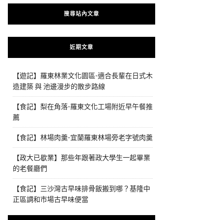
搜尋站內文章
近期文章
【遊記】羅東林業文化園區-適合長輩在日式木
造建築 與 池邊漫步的散步路線
【食記】梨在角落-羅東文化工場附近早午餐推
薦
【食記】林場肉羹-宜蘭羅東林場旁老字號肉羹
【政大已歇業】那些年跟著政大學生一起畢業
的老餐廳們
【食記】三沙灣古早味排骨飯搬到哪？基隆中
正區調和市場古早味便當