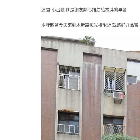
這間-小呂咖啡 是網友熱心推薦給本胖的早餐
本胖趁著今天來到木新路恆光橋附近 就還好好品嘗