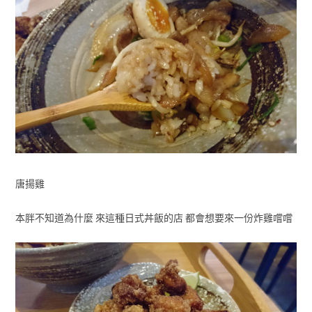
唐揚雞
本胖不知道為什麼 來這種日式丼飯的店 都會想要來一份炸雞嚐嚐