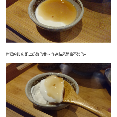
焦糖的甜味 配上奶酪的香味 作為結尾還蠻不錯的~