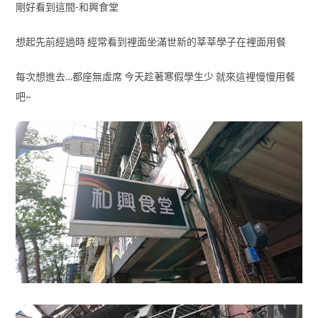
剛好看到這間-和興食堂
想起先前經過時 經常看到裡面坐滿世新的莘莘學子在裡面用餐
每次想進去…都座無虛席 今天趁著寒假學生少 就來這裡慢慢用餐
吧~