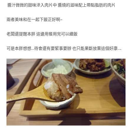
醬汁微微的甜味滲入肉片中 醬燒的滋味配上帶點脂肪的肉片
兩者美味和在一起下飯正好啊~
老闆還提醒本胖 這邊用餐用完可以續飯
可是本胖想想…待會還有要緊事要辦 也只能果斷放棄這個好康….