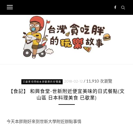
Skip
to
content
/
11,910
次瀏覽
2018-02-12
已歇業但帶給本胖歡樂的好餐廳
【食記】 和興食堂-世新附近便宜美味的日式餐點(文
山區 日本料理美食 已歇業)
今天本胖剛好來到世新大學附近辦點事情