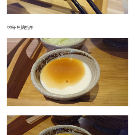
甜點-焦糖奶酪