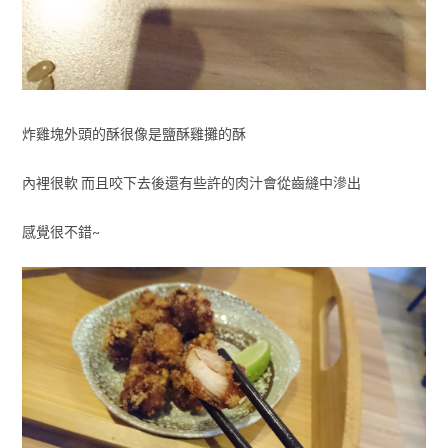
炸雞塊外頭的酥很像是鹽酥雞攤的酥
內裡很軟 而且咬下去後還有些許的肉汁會從齒縫中滲出
感覺很不錯~