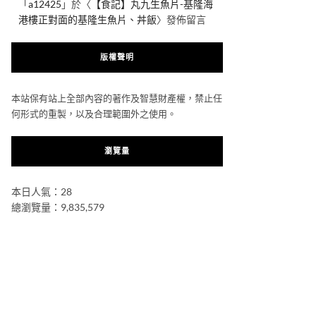
「
a12425
」於〈
【食記】丸九生魚片-基隆海
港樓正對面的基隆生魚片、丼飯
〉發佈留言
版權聲明
本站保有站上全部內容的著作及智慧財產權，禁止任
何形式的重製，以及合理範圍外之使用。
瀏覽量
本日人氣：28
總瀏覽量：9,835,579