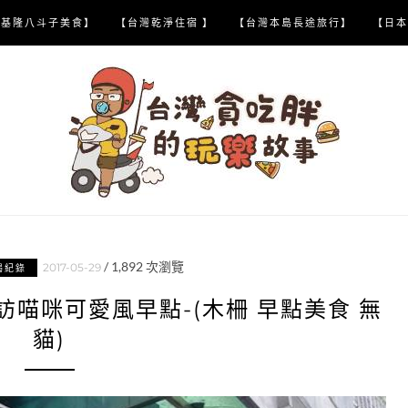
【基隆八斗子美食】
【台灣乾淨住宿 】
【台灣本島長途旅行】
【日本
/
1,892
次瀏覽
2017-05-29
喝紀錄
訪喵咪可愛風早點-(木柵 早點美食 無
貓)