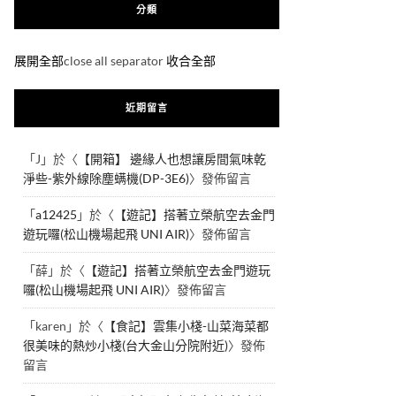
分類
展開全部
close all separator
收合全部
近期留言
「
J
」於〈
【開箱】 邊緣人也想讓房間氣味乾
淨些-紫外線除塵螨機(DP-3E6)
〉發佈留言
「
a12425
」於〈
【遊記】搭著立榮航空去金門
遊玩囉(松山機場起飛 UNI AIR)
〉發佈留言
「
薛
」於〈
【遊記】搭著立榮航空去金門遊玩
囉(松山機場起飛 UNI AIR)
〉發佈留言
「
karen
」於〈
【食記】雲集小棧-山菜海菜都
很美味的熱炒小棧(台大金山分院附近)
〉發佈
留言