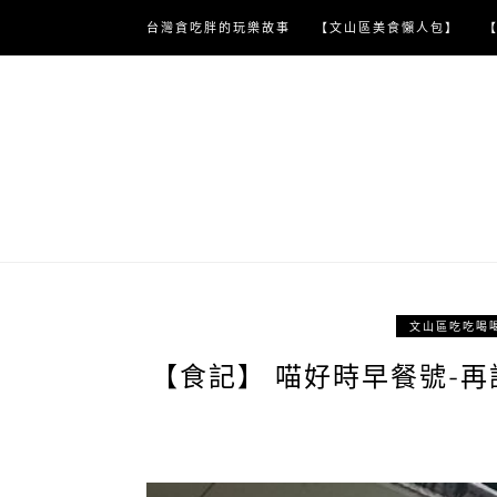
Skip
台灣貪吃胖的玩樂故事
【文山區美食懶人包】
to
content
文山區吃吃喝
【食記】 喵好時早餐號-再