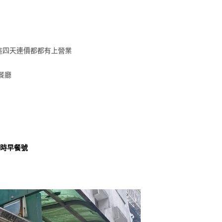
在這四天連價都都有上營業
餐廳
好時早餐號