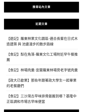
搜尋站內文章
近期文章
【遊記】羅東林業文化園區-適合長輩在日式木
造建築 與 池邊漫步的散步路線
【食記】梨在角落-羅東文化工場附近早午餐推
薦
【食記】林場肉羹-宜蘭羅東林場旁老字號肉羹
【政大已歇業】那些年跟著政大學生一起畢業
的老餐廳們
【食記】三沙灣古早味排骨飯搬到哪？基隆中
正區調和市場古早味便當