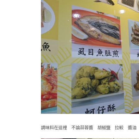
調味料在這裡 不論蒜蓉醬 胡椒鹽 拉較 醬油