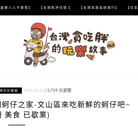
【基隆八斗子美食】
【台灣乾淨住宿 】
【台灣本島長途旅行】
【日本
/
3,729
次瀏覽
2017-03-22
樂的好餐廳
洲蚵仔之家-文山區來吃新鮮的蚵仔吧~
柵 美食 已歇業)