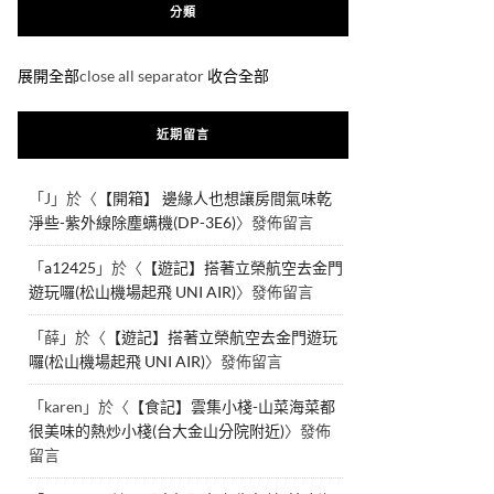
分類
展開全部
close all separator
收合全部
近期留言
「
J
」於〈
【開箱】 邊緣人也想讓房間氣味乾
淨些-紫外線除塵螨機(DP-3E6)
〉發佈留言
「
a12425
」於〈
【遊記】搭著立榮航空去金門
遊玩囉(松山機場起飛 UNI AIR)
〉發佈留言
「
薛
」於〈
【遊記】搭著立榮航空去金門遊玩
囉(松山機場起飛 UNI AIR)
〉發佈留言
「
karen
」於〈
【食記】雲集小棧-山菜海菜都
很美味的熱炒小棧(台大金山分院附近)
〉發佈
留言