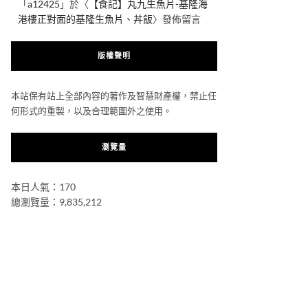
「
a12425
」於〈
【食記】丸九生魚片-基隆海
港樓正對面的基隆生魚片、丼飯
〉發佈留言
版權聲明
本站保有站上全部內容的著作及智慧財產權，禁止任
何形式的重製，以及合理範圍外之使用。
瀏覽量
本日人氣：170
總瀏覽量：9,835,212