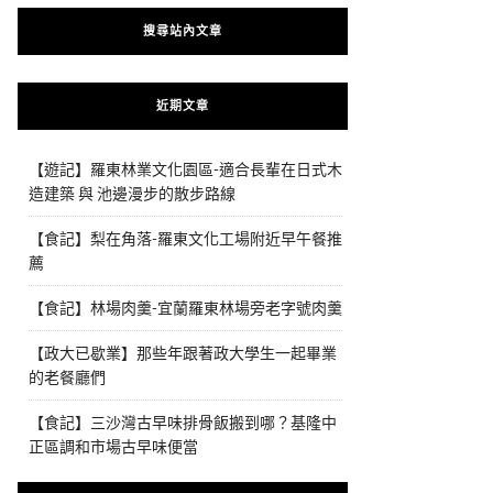
搜尋站內文章
近期文章
【遊記】羅東林業文化園區-適合長輩在日式木
造建築 與 池邊漫步的散步路線
【食記】梨在角落-羅東文化工場附近早午餐推
薦
【食記】林場肉羹-宜蘭羅東林場旁老字號肉羹
【政大已歇業】那些年跟著政大學生一起畢業
的老餐廳們
【食記】三沙灣古早味排骨飯搬到哪？基隆中
正區調和市場古早味便當