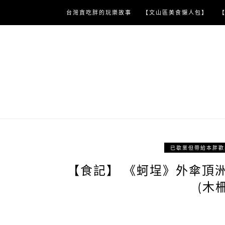
Skip
台灣貪吃胖的玩樂故事
【文山區美食懶人包】
to
content
已歇業但帶給本胖歡
【食記】 《蚵埕》外傘頂
(木